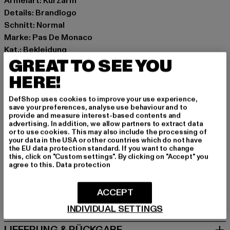
Ärmelart: Kurzarm
Details: Brandlogo
Schnitt: Normal
Marke: Pas De Monaco
Kat.: Bekleidung
GREAT TO SEE YOU
Farbe: schwarz
Hersteller Farbe: black
HERE!
Materialzusammensetzung: 100% Baumwolle
Art.Nr: 0009015-00007
DefShop uses cookies to improve your use experience,
save your preferences, analyse use behaviour and to
provide and measure interest-based contents and
Hersteller: Zabou House |
Krishna@zabou.co.uk
advertising. In addition, we allow partners to extract data
or to use cookies. This may also include the processing of
Shelley Road, Ashton-on-Ribble | PR2 2ZH Lancashire |
your data in the USA or other countries which do not have
GB
the EU data protection standard. If you want to change
this, click on "Custom settings". By clicking on "Accept" you
agree to this.
Data protection
GRÖSSE & PASSFORM
ACCEPT
PFLEGEHINWEISE
INDIVIDUAL SETTINGS