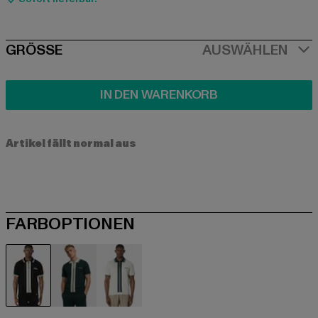
SIZE
GRÖSSE
AUSWÄHLEN
IN DEN WARENKORB
Artikel fällt normal aus
FARBOPTIONEN
schwarz
grün
weiß