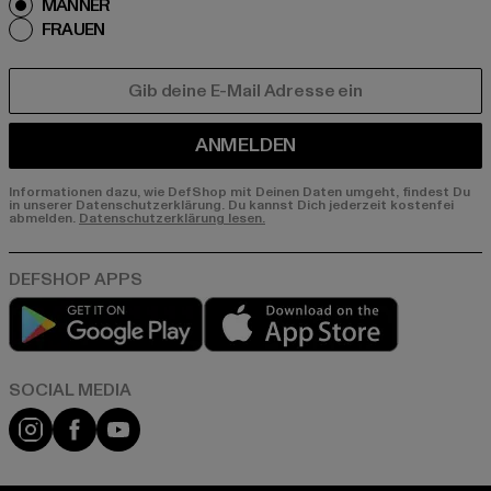
MÄNNER
FRAUEN
E-MAIL
ANMELDEN
Informationen dazu, wie DefShop mit Deinen Daten umgeht, findest Du
in unserer Datenschutzerklärung. Du kannst Dich jederzeit kostenfei
abmelden.
Datenschutzerklärung lesen.
Play market
App store
Instagram
Facebook
YouTube