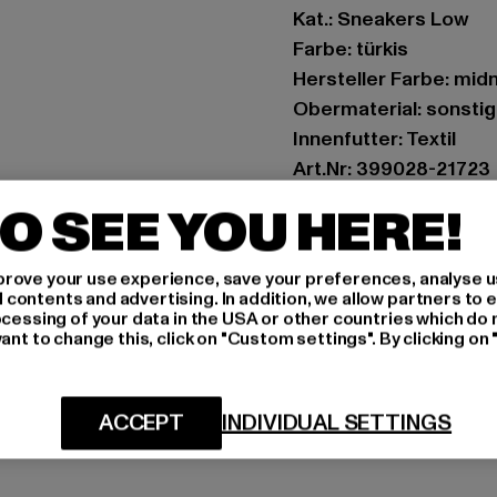
Kat.: Sneakers Low
Farbe: türkis
Hersteller Farbe: mid
Obermaterial: sonstig
Innenfutter: Textil
Art.Nr: 399028-21723
O SEE YOU HERE!
Hersteller: PUMA Eu
PUMA Way 1 | 91074 H
rove your use experience, save your preferences, analyse u
ontents and advertising. In addition, we allow partners to e
ocessing of your data in the USA or other countries which do 
GRÖSSE 
ant to change this, click on "Custom settings". By clicking on 
PFLEGEHINWE
ACCEPT
INDIVIDUAL SETTINGS
LIEFERUNG &