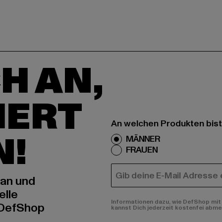
H AN,
IERT
An welchen Produkten bist
N!
MÄNNER
FRAUEN
E-MAIL
 an und
elle
Informationen dazu, wie DefShop mit 
 DefShop
kannst Dich jederzeit kostenfei abme