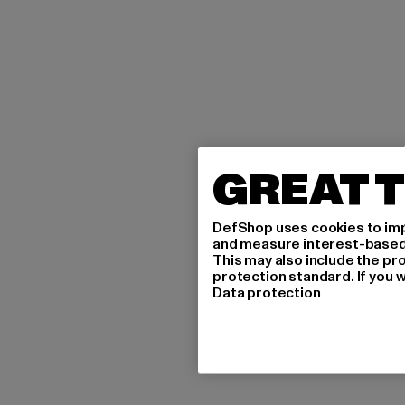
GREAT T
DefShop uses cookies to imp
and measure interest-based c
This may also include the pr
protection standard. If you w
Data protection