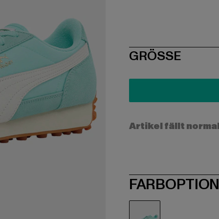
SIZE
GRÖSSE
Artikel fällt norma
FARBOPTIO