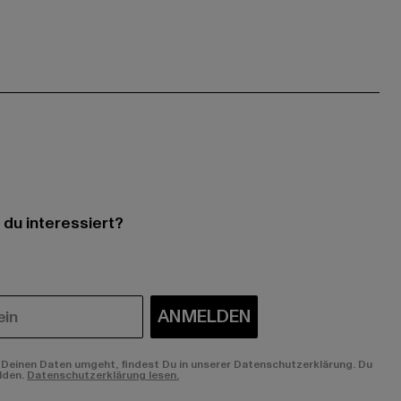
 du interessiert?
ANMELDEN
Deinen Daten umgeht, findest Du in unserer Datenschutzerklärung. Du
lden.
Datenschutzerklärung lesen.