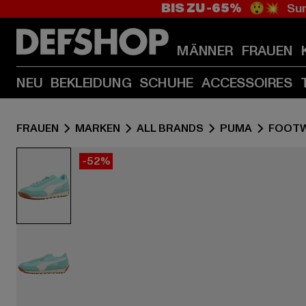
BIS ZU -65%
😲💥 Sum
MÄNNER
FRAUEN
NEU
BEKLEIDUNG
SCHUHE
ACCESSOIRES
FRAUEN
MARKEN
ALL BRANDS
PUMA
FOOT
-52%