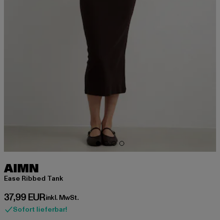
AIMN
Ease Ribbed Tank
Derzeitiger Preis: 37,99 EUR
37,99 EUR
inkl. MwSt.
Sofort lieferbar!