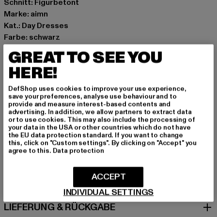
Schnitt: Figurbetont
Marke: aimn
Kat.: Day Dresses
Farbe: schwarz
Hersteller Farbe: chocolate
GREAT TO SEE YOU
Materialzusammensetzung: 96% Baumwolle, 4%
HERE!
Elasthan
Art.Nr: 24040268-00893
DefShop uses cookies to improve your use experience,
save your preferences, analyse use behaviour and to
provide and measure interest-based contents and
Hersteller: Urban Styles Agency GmbH & Co. KG |
advertising. In addition, we allow partners to extract data
agentur@urbanstylesagency.com
or to use cookies. This may also include the processing of
your data in the USA or other countries which do not have
Schanzenstraße 41 | 51063 Köln | DE
the EU data protection standard. If you want to change
this, click on "Custom settings". By clicking on "Accept" you
agree to this.
Data protection
GRÖSSE & PASSFORM
ACCEPT
PFLEGEHINWEISE
INDIVIDUAL SETTINGS
LIEFERUNG & RÜCKGABE