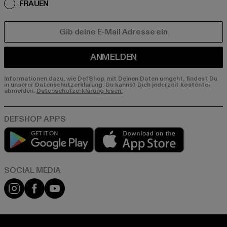
FRAUEN
E-MAIL
ANMELDEN
Informationen dazu, wie DefShop mit Deinen Daten umgeht, findest Du
in unserer Datenschutzerklärung. Du kannst Dich jederzeit kostenfei
abmelden.
Datenschutzerklärung lesen.
Play market
App store
Instagram
Facebook
YouTube