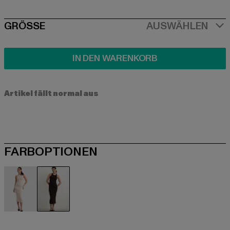
SIZE
GRÖSSE
AUSWÄHLEN
IN DEN WARENKORB
Artikel fällt normal aus
FARBOPTIONEN
beige
schwarz