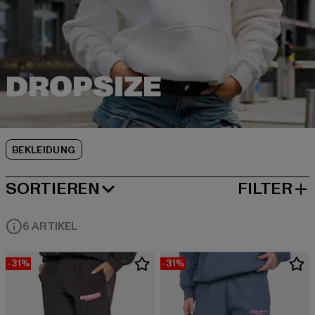
BEKLEIDUNG
SORTIEREN
FILTER
BELIEBTESTE
6 ARTIKEL
-31%
-31%