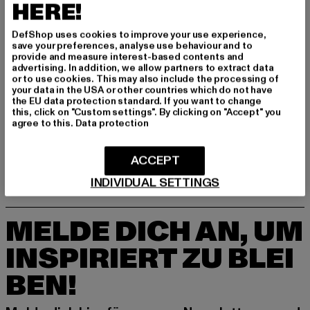
HERE!
DefShop uses cookies to improve your use experience,
save your preferences, analyse use behaviour and to
provide and measure interest-based contents and
advertising. In addition, we allow partners to extract data
or to use cookies. This may also include the processing of
your data in the USA or other countries which do not have
the EU data protection standard. If you want to change
DROPSIZE
DROPSIZE
this, click on "Custom settings". By clicking on "Accept" you
Essential Crew
Heavy Oversize Ladies Letters
agree to this.
Data protection
Derzeitiger Preis: 31,04 EUR
Aktionspreis: 44,99 EUR
Derzeitiger Preis: 50,04 EUR
31,04 EUR
44,99 EUR
50,04 EUR
ACCEPT
INDIVIDUAL SETTINGS
MELDE DICH AN, UM
INSPIRIERT ZU BLEI
BEN!