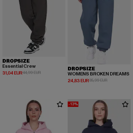
DROPSIZE
Essential Crew
DROPSIZE
Derzeitiger Preis: 31,04 EUR
Aktionspreis: 44,99 EUR
31,04 EUR
44,99 EUR
WOMENS BROKEN DREAMS
Derzeitiger Preis: 24,83 EUR
Aktionspreis:
24,83 EUR
35,99 EUR
-13%