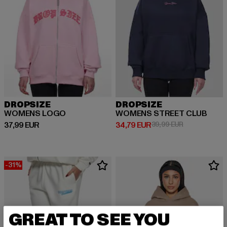
DROPSIZE
DROPSIZE
WOMENS LOGO
WOMENS STREET CLUB
Derzeitiger Preis: 37,99 EUR
Derzeitiger Preis: 34,79 EUR
Aktionspreis:
37,99 EUR
34,79 EUR
39,99 EUR
-31%
GREAT TO SEE YOU