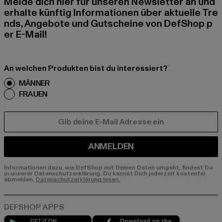
Melde dich hier für unseren Newsletter an und
erhalte künftig Informationen über aktuelle Tre
nds, Angebote und Gutscheine von DefShop p
er E-Mail!
An welchen Produkten bist du interessiert?
MÄNNER
FRAUEN
E-MAIL
ANMELDEN
Informationen dazu, wie DefShop mit Deinen Daten umgeht, findest Du
in unserer Datenschutzerklärung. Du kannst Dich jederzeit kostenfei
abmelden.
Datenschutzerklärung lesen.
Play market
App store