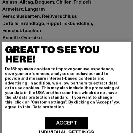
Anlass: Alltag, Bequem, Chillen, Freizeit
Ärmelart: Langarm
Verschlussarten: Reißverschluss
Details: Brandlogo, Rippstrickbündchen,
Einschubtaschen
Schnitt: Oversize
Marke: Dropsize
GREAT TO SEE YOU
Kat.: Zip Hoodies
HERE!
Farbe: beige
Hersteller Farbe: pumice stone
DefShop uses cookies to improve your use experience,
Materialzusammensetzung: 70% Baumwolle, 30%
save your preferences, analyse use behaviour and to
provide and measure interest-based contents and
Polyester
advertising. In addition, we allow partners to extract data
Art.Nr: DS-ZH-014-09232
or to use cookies. This may also include the processing of
your data in the USA or other countries which do not have
the EU data protection standard. If you want to change
Hersteller: Dropsize GmbH |
management@dropsize.de
this, click on "Custom settings". By clicking on "Accept" you
agree to this.
Data protection
Motzener Straße 6 | 12277 Berlin | DE
ACCEPT
GRÖSSE & PASSFORM
INDIVIDUAL SETTINGS