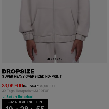
DROPSIZE
SUPER HEAVY OVERSIZED HD-PRINT
Derzeitiger Preis: 33,99 EUR
33,99 EUR
Aktionspreis: 49,99 EUR
inkl. MwSt.
49,99 EUR
30-Tage-Bestpreis**: 33,99 EUR
Sofort lieferbar!
-32% DEAL ENDET IN