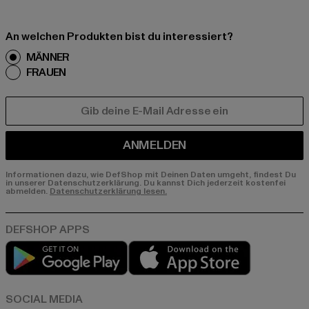
An welchen Produkten bist du interessiert?
MÄNNER
FRAUEN
E-MAIL
ANMELDEN
Informationen dazu, wie DefShop mit Deinen Daten umgeht, findest Du
in unserer Datenschutzerklärung. Du kannst Dich jederzeit kostenfei
abmelden.
Datenschutzerklärung lesen.
Play market
App store