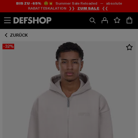
BIS ZU -65%
😲💥 Summer Sale Reloaded — absolute
Zum
Zum
RABATTESKALATION ❯❯
ZUM SALE
❮❮
Inhalt
Fußzeile
springen
springen
ZURÜCK
-32%