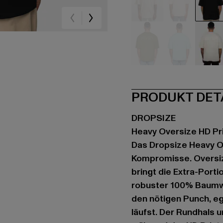
beige
beige
sc
olive
türkis
we
PRODUKT DET
DROPSIZE
Heavy Oversize HD Pr
Das Dropsize Heavy Ov
Kompromisse. Oversize
bringt die Extra-Port
robuster 100% Baumwol
den nötigen Punch, eg
läufst. Der Rundhals 