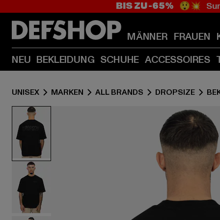
BIS ZU -65%
😲💥 Sum
MÄNNER
FRAUEN
NEU
BEKLEIDUNG
SCHUHE
ACCESSOIRES
UNISEX
MARKEN
ALL BRANDS
DROPSIZE
BE