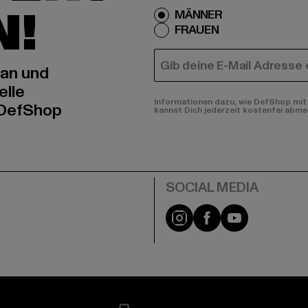
N!
MÄNNER
FRAUEN
E-MAIL
 an und
elle
Informationen dazu, wie DefShop mit 
 DefShop
kannst Dich jederzeit kostenfei abme
e
Instagram
Facebook
YouTube