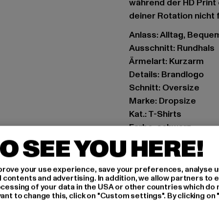
während der HD Print 
deiner Rotation nicht 
Anlass: Alltag, Bequem,
Ausschnitt: Rundhals
Ärmelart: Kurzarm
Details: Brandlogo
Schnitt: Oversize
Marke: Dropsize
Kat.: T-Shirts
Farbe: schwarz
O SEE YOU HERE!
Hersteller Farbe: blac
Materialzusammense
Art.Nr: DSTS111-0000
rove your use experience, save your preferences, analyse u
ontents and advertising. In addition, we allow partners to e
ocessing of your data in the USA or other countries which do 
Hersteller: Dropsize
ant to change this, click on "Custom settings". By clicking on 
Motzener Straße 6 | 12