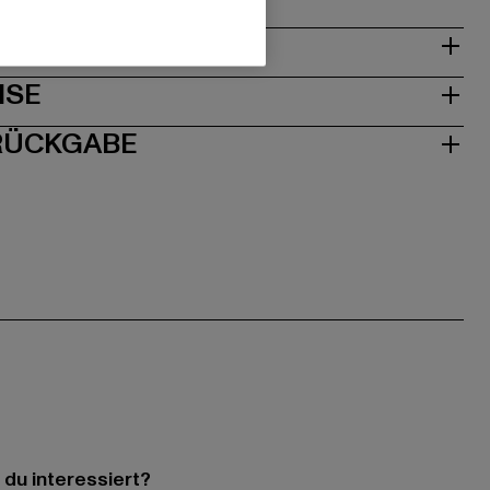
& PASSFORM
ISE
 RÜCKGABE
 du interessiert?