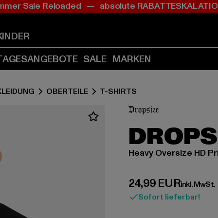
mer Sale Reloaded — absolute RABATTESKALAT
Zum
Zum
Inhalt
Fußzeile
springen
springen
KINDER
(Enter
(Enter
drücken)
drücken)
TAGESANGEBOTE
SALE
MARKEN
KLEIDUNG
OBERTEILE
T-SHIRTS
DROPS
Heavy Oversize HD Pr
Derzeitiger Preis:
24,99 EUR
inkl. MwSt.
Sofort lieferbar!