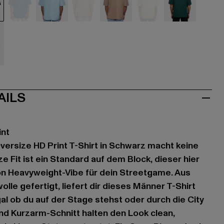
hwarz
blau
blau
braun
braun
grün
grün
iß
AILS
int
ersize HD Print T-Shirt in Schwarz macht keine
 Fit ist ein Standard auf dem Block, dieser hier
ion Heavyweight-Vibe für dein Streetgame. Aus
le gefertigt, liefert dir dieses Männer T-Shirt
al ob du auf der Stage stehst oder durch die City
und Kurzarm-Schnitt halten den Look clean,