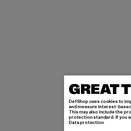
GREAT T
DefShop uses cookies to imp
and measure interest-based c
This may also include the pr
protection standard. If you w
Data protection