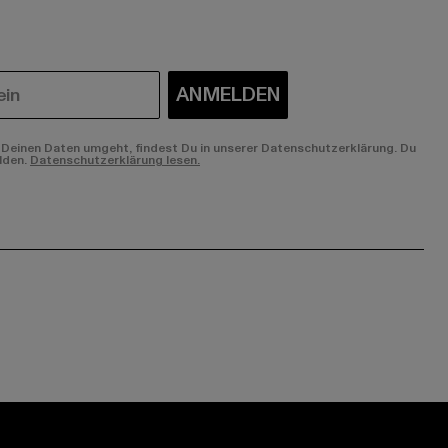
ANMELDEN
Deinen Daten umgeht, findest Du in unserer Datenschutzerklärung. Du
lden.
Datenschutzerklärung lesen.