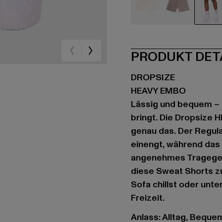
beige
beige
sc
PRODUKT DET
DROPSIZE
HEAVY EMBO
Lässig und bequem – s
bringt. Die Dropsize
genau das. Der Regula
einengt, während das
angenehmes Tragegefü
diese Sweat Shorts zu
Sofa chillst oder unte
Freizeit.
Anlass: Alltag, Bequem,