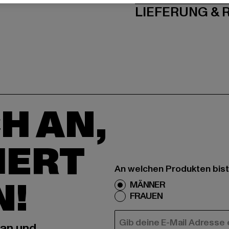
LIEFERUNG &
H AN,
IERT
An welchen Produkten bist
N!
MÄNNER
FRAUEN
E-MAIL
 an und