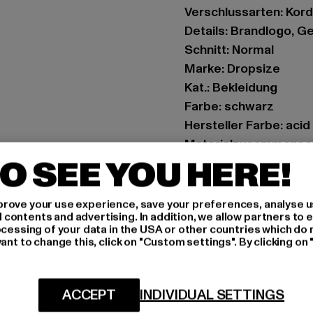
Verschlussarten: Kor
Details: Brandlogo, 
Schnitt: Normal
Marke: Dropsize
Kat.: Bekleidung
Farbe: schwarz
Hersteller Farbe: acid
Materialzusammenset
O SEE YOU HERE!
Art.Nr: DS-SH-020-0
Hersteller: Dropsize
rove your use experience, save your preferences, analyse u
ontents and advertising. In addition, we allow partners to e
Motzener Straße 6 | 12
ocessing of your data in the USA or other countries which do 
ant to change this, click on "Custom settings". By clicking on 
GRÖSSE 
ACCEPT
INDIVIDUAL SETTINGS
PFLEGEHINWE