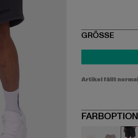
SIZE
GRÖSSE
Artikel fällt norma
FARBOPTIO