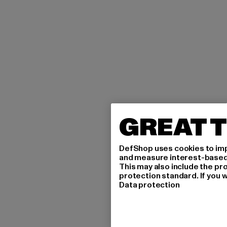
GREAT T
DefShop uses cookies to imp
and measure interest-based c
This may also include the pr
protection standard. If you w
Data protection