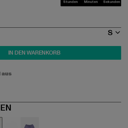
Stunden
Minuten
Sekunden
S
IN DEN WARENKORB
l aus
NEN