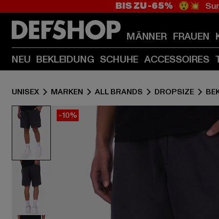
BIS ZU -65%
😲💥 Sum
MÄNNER
FRAUEN
NEU
BEKLEIDUNG
SCHUHE
ACCESSOIRES
UNISEX
MARKEN
ALL BRANDS
DROPSIZE
BE
-10%