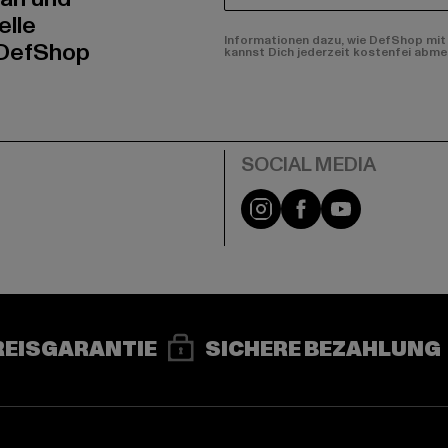
elle
Informationen dazu, wie DefShop mit 
 DefShop
kannst Dich jederzeit kostenfei abme
e
Instagram
Facebook
YouTube
REISGARANTIE
SICHERE BEZAHLUNG