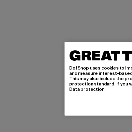
GREAT T
DefShop uses cookies to imp
and measure interest-based c
This may also include the pr
protection standard. If you w
Data protection