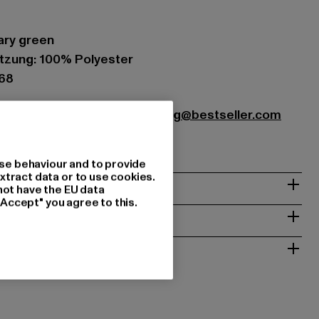
tary green
zung: 100% Polyester
868
r Textilhandels GmbH |
hamburg@bestseller.com
22457 Hamburg | DE
se behaviour and to provide
xtract data or to use cookies.
& PASSFORM
not have the EU data
"Accept" you agree to this.
ISE
 RÜCKGABE