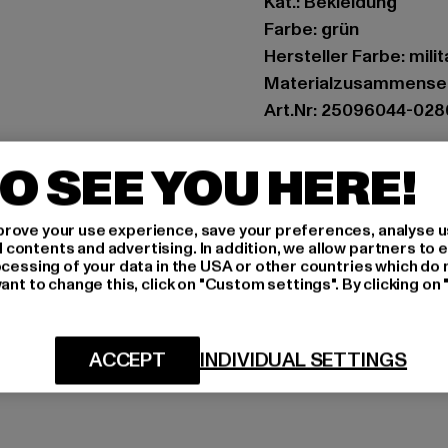
Kat.: Bekleidung
Farbe: grün
Hersteller Farbe: mili
Materialzusammenset
Art.Nr: 25096044-02
Hersteller: Bestselle
O SEE YOU HERE!
Modering 1,Haus A | 
rove your use experience, save your preferences, analyse u
ontents and advertising. In addition, we allow partners to e
GRÖSSE 
ocessing of your data in the USA or other countries which do 
ant to change this, click on "Custom settings". By clicking on 
PFLEGEHINWE
LIEFERUNG &
ACCEPT
INDIVIDUAL SETTINGS