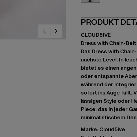
grün
PRODUKT DET
CLOUD5IVE
Dress with Chain-Belt
Das Dress with Chain-
nächste Level. In leu
bietet es einen ange
oder entspannte Abend
während der integrier
sofort ins Auge fällt.
lässigen Style oder H
Piece, das in jeder Ga
minimalistischem Des
Marke: Cloud5ive