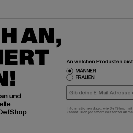
H AN,
IERT
An welchen Produkten bist
N!
MÄNNER
FRAUEN
E-MAIL
 an und
elle
Informationen dazu, wie DefShop mit 
 DefShop
kannst Dich jederzeit kostenfei abme