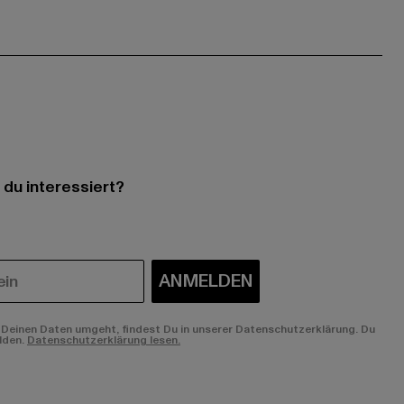
 du interessiert?
ANMELDEN
Deinen Daten umgeht, findest Du in unserer Datenschutzerklärung. Du
lden.
Datenschutzerklärung lesen.