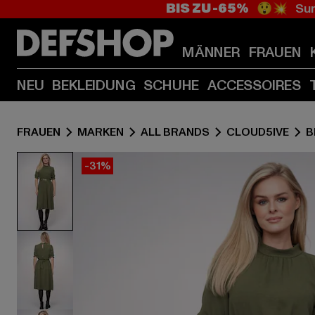
BIS ZU -65%
😲💥 Sum
MÄNNER
FRAUEN
NEU
BEKLEIDUNG
SCHUHE
ACCESSOIRES
FRAUEN
MARKEN
ALL BRANDS
CLOUD5IVE
B
-31%