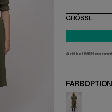
SIZE
GRÖSSE
Artikel fällt norma
FARBOPTIO