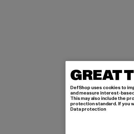
GREAT T
DefShop uses cookies to imp
and measure interest-based c
This may also include the pr
protection standard. If you w
Data protection