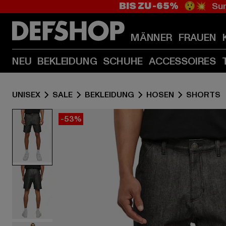
BIS ZU -65%
😲💥 Sum
MÄNNER
FRAUEN
NEU
BEKLEIDUNG
SCHUHE
ACCESSOIRES
UNISEX
SALE
BEKLEIDUNG
HOSEN
SHORTS
-53%