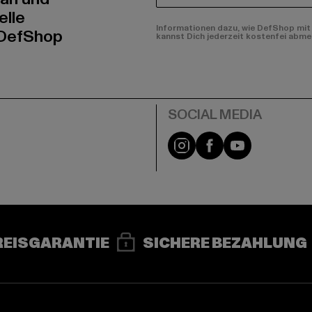
elle
Informationen dazu, wie DefShop mit 
 DefShop
kannst Dich jederzeit kostenfei abme
e
Instagram
Facebook
YouTube
REISGARANTIE
SICHERE BEZAHLUNG