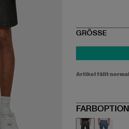
SIZE
GRÖSSE
Artikel fällt norma
FARBOPTIO