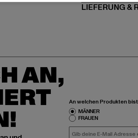
LIEFERUNG &
H AN,
IERT
An welchen Produkten bist
N!
MÄNNER
FRAUEN
E-MAIL
 an und