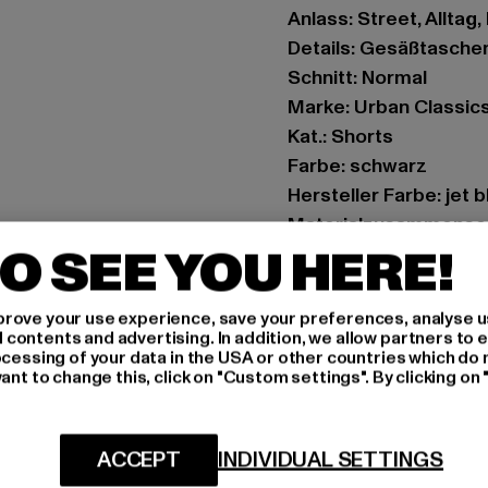
Anlass: Street, Alltag,
Details: Gesäßtasche
Schnitt: Normal
Marke: Urban Classic
Kat.: Shorts
Farbe: schwarz
Hersteller Farbe: jet b
Materialzusammense
O SEE YOU HERE!
Art.Nr: TB6288-02343
Hersteller: TB Intern
rove your use experience, save your preferences, analyse u
ontents and advertising. In addition, we allow partners to e
Dr.-Robert-Murjahn-S
ocessing of your data in the USA or other countries which do 
ant to change this, click on "Custom settings". By clicking on 
GRÖSSE 
ACCEPT
INDIVIDUAL SETTINGS
PFLEGEHINWE