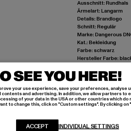
Ausschnitt: Rundhals
Ärmelart: Langarm
Details: Brandlogo
Schnitt: Regulär
Marke: Dangerous D
Kat.: Bekleidung
Farbe: schwarz
Hersteller Farbe: blac
Materialzusammenset
O SEE YOU HERE!
Art.Nr: DLDR146-0000
rove your use experience, save your preferences, analyse u
Hersteller: TB Intern
ontents and advertising. In addition, we allow partners to e
Dr.-Robert-Murjahn-S
ocessing of your data in the USA or other countries which do 
ant to change this, click on "Custom settings". By clicking on 
GRÖSSE 
ACCEPT
INDIVIDUAL SETTINGS
PFLEGEHINWE