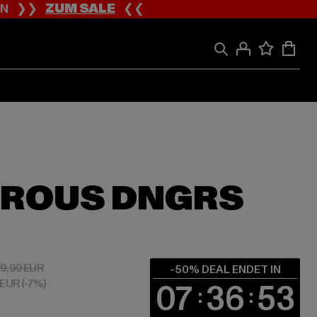
ION ❯❯
ZUM SALE
❮❮
ROUS DNGRS
 15,00 EUR
Aktionspreis: 29,99 EUR
9,99 EUR
-50% DEAL ENDET IN
0 EUR
(-7%)
07
36
52