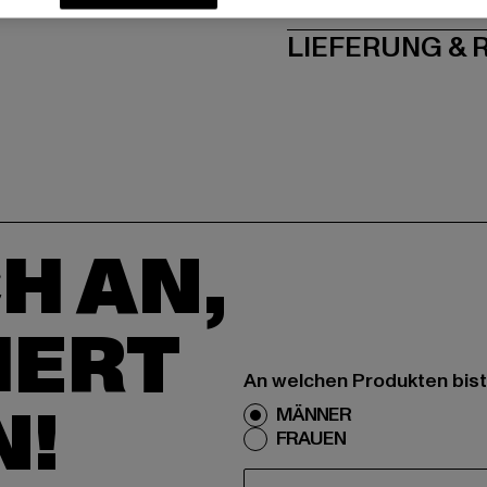
LIEFERUNG &
H AN,
IERT
An welchen Produkten bist
N!
MÄNNER
FRAUEN