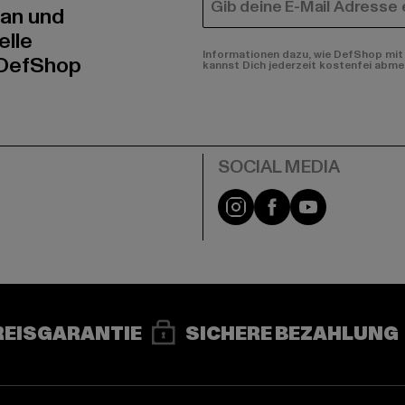
E-MAIL
 an und
elle
Informationen dazu, wie DefShop mit 
 DefShop
kannst Dich jederzeit kostenfei abme
e
Instagram
Facebook
YouTube
REISGARANTIE
SICHERE BEZAHLUNG