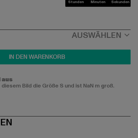
Stunden
Minuten
Sekunden
AUSWÄHLEN
IN DEN WARENKORB
l aus
 diesem Bild die Größe S und ist NaN m groß.
NEN