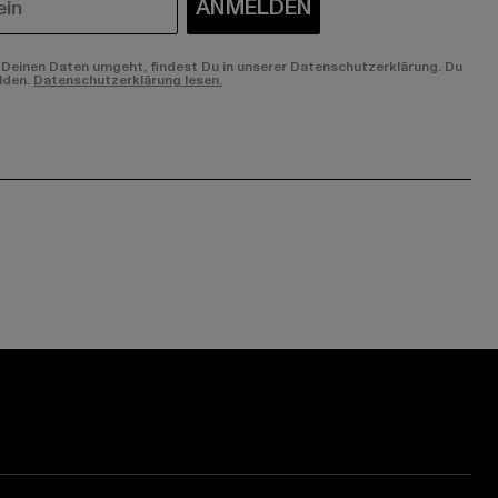
ANMELDEN
Deinen Daten umgeht, findest Du in unserer Datenschutzerklärung. Du
lden.
Datenschutzerklärung lesen.