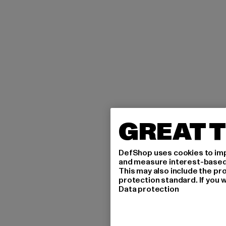
GREAT T
DefShop uses cookies to imp
and measure interest-based c
This may also include the pr
protection standard. If you w
Data protection