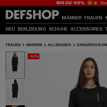
BIS ZU -65%
😲💥 Sum
MÄNNER
FRAUEN
NEU
BEKLEIDUNG
SCHUHE
ACCESSOIRES
FRAUEN
MARKEN
ALL BRANDS
DANGEROUS D
-50%