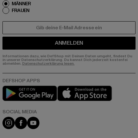
MÄNNER
FRAUEN
E-MAIL
ANMELDEN
Informationen dazu, wie DefShop mit Deinen Daten umgeht, findest Du
in unserer Datenschutzerklärung. Du kannst Dich jederzeit kostenfei
abmelden.
Datenschutzerklärung lesen.
Play market
App store
Instagram
Facebook
YouTube