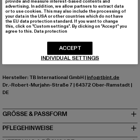
provide and measure interest-based contents and
Details: Rippstrickbündchen, Einschubtaschen, Print
advertising. In addition, we allow partners to extract data
Schnitt: Locker
or to use cookies. This may also include the processing of
your data in the USA or other countries which do not have
Marke: Dangerous DNGRS
the EU data protection standard. If you want to change
Kat.: Hoodies
this, click on "Custom settings". By clicking on "Accept" you
agree to this.
Data protection
Farbe: weiß
Hersteller Farbe: white
Materialzusammensetzung: 80% Baumwolle, 20%
ACCEPT
Polyester
INDIVIDUAL SETTINGS
Art.Nr: DGHD492-00220
Hersteller: TB International GmbH |
info@tbint.de
Dr.-Robert-Murjahn-Straße 7 | 64372 Ober-Ramstadt |
DE
GRÖSSE & PASSFORM
PFLEGEHINWEISE