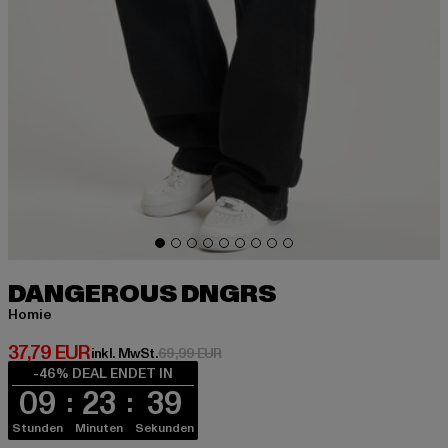
DANGEROUS DNGRS
Homie
Derzeitiger Preis: 37,79 EUR
37,79 EUR
Aktionspreis: 69,99 EUR
inkl. MwSt.
69,99 EUR
-46% DEAL ENDET IN
09
23
39
Stunden
Minuten
Sekunden