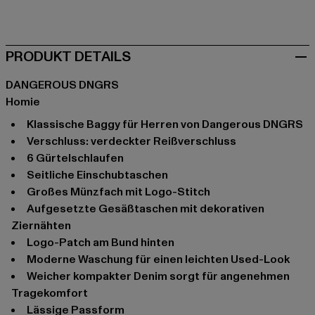
schwarz
blau
blau
blau
PRODUKT DETAILS
DANGEROUS DNGRS
Homie
klassische Baggy für Herren von Dangerous DNGRS
Verschluss: verdeckter Reißverschluss
6 Gürtelschlaufen
seitliche Einschubtaschen
großes Münzfach mit Logo-Stitch
aufgesetzte Gesäßtaschen mit dekorativen
Ziernähten
Logo-Patch am Bund hinten
moderne Waschung für einen leichten Used-Look
weicher kompakter Denim sorgt für angenehmen
Tragekomfort
lässige Passform