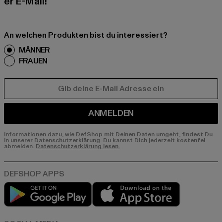
er E-Mail!
An welchen Produkten bist du interessiert?
MÄNNER
FRAUEN
E-MAIL
ANMELDEN
Informationen dazu, wie DefShop mit Deinen Daten umgeht, findest Du
in unserer Datenschutzerklärung. Du kannst Dich jederzeit kostenfei
abmelden.
Datenschutzerklärung lesen.
Play market
App store