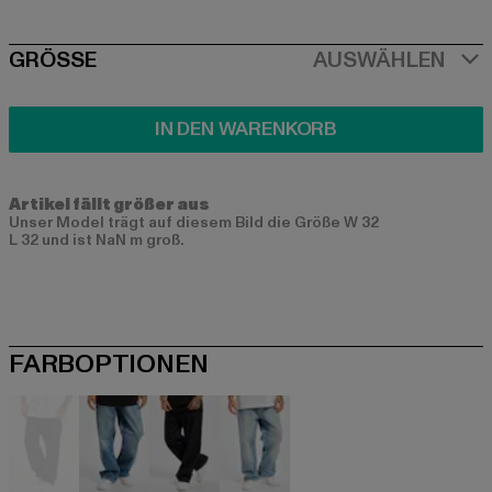
SIZE
GRÖSSE
AUSWÄHLEN
IN DEN WARENKORB
Artikel fällt größer aus
Unser Model trägt auf diesem Bild die Größe W 32
L 32 und ist NaN m groß.
FARBOPTIONEN