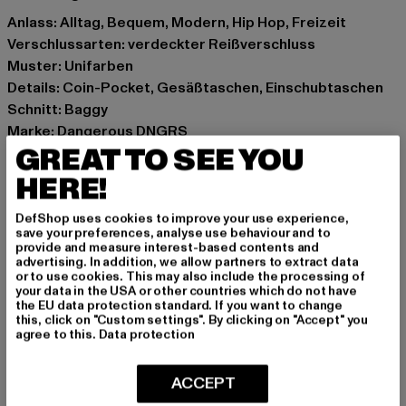
Anlass: Alltag, Bequem, Modern, Hip Hop, Freizeit
Verschlussarten: verdeckter Reißverschluss
Muster: Unifarben
Details: Coin-Pocket, Gesäßtaschen, Einschubtaschen
Schnitt: Baggy
Marke: Dangerous DNGRS
GREAT TO SEE YOU
Kat.: Baggys
Farbe: schwarz
HERE!
Hersteller Farbe: black
Materialzusammensetzung: 97% Baumwolle, 3%
DefShop uses cookies to improve your use experience,
save your preferences, analyse use behaviour and to
Polyester
provide and measure interest-based contents and
Art.Nr: DGJS158-00007
advertising. In addition, we allow partners to extract data
or to use cookies. This may also include the processing of
your data in the USA or other countries which do not have
Hersteller: TB International GmbH |
info@tbint.de
the EU data protection standard. If you want to change
this, click on "Custom settings". By clicking on "Accept" you
Dr.-Robert-Murjahn-Straße 7 | 64372 Ober-Ramstadt |
agree to this.
Data protection
DE
ACCEPT