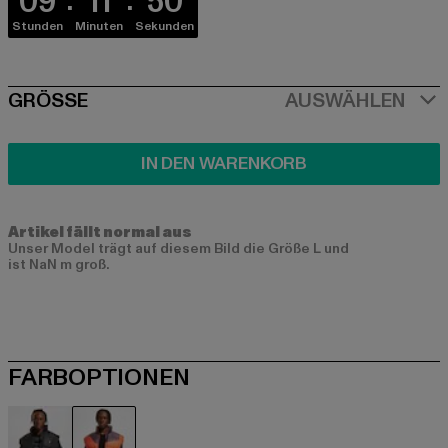
09
11
50
Stunden
Minuten
Sekunden
SIZE
GRÖSSE
AUSWÄHLEN
IN DEN WARENKORB
Artikel fällt normal aus
Unser Model trägt auf diesem Bild die Größe L und
ist NaN m groß.
FARBOPTIONEN