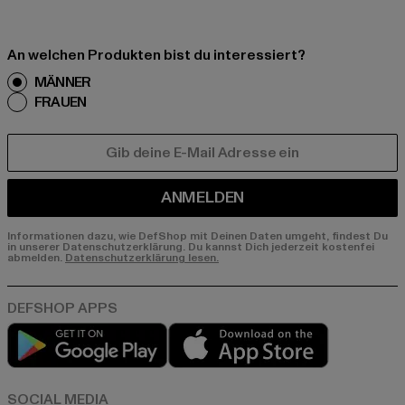
An welchen Produkten bist du interessiert?
MÄNNER
FRAUEN
E-MAIL
ANMELDEN
Informationen dazu, wie DefShop mit Deinen Daten umgeht, findest Du
in unserer Datenschutzerklärung. Du kannst Dich jederzeit kostenfei
abmelden.
Datenschutzerklärung lesen.
Play market
App store