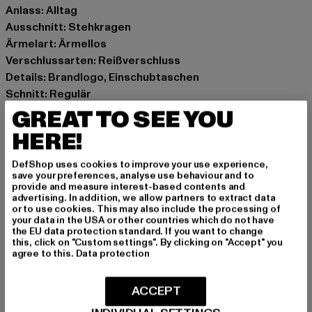
Anlass: Alltag
Ausschnitt: Stehkragen
Ärmelart: Ärmellos
Verschlussarten: Reißverschluss
Details: Brandlogo, Einschubtaschen
Schnitt: Regulär
Marke: Dangerous DNGRS
GREAT TO SEE YOU
Kat.: Westen
HERE!
Farbe: orange
Hersteller Farbe: camouflage
DefShop uses cookies to improve your use experience,
save your preferences, analyse use behaviour and to
Materialzusammensetzung: 100% Polyester
provide and measure interest-based contents and
Art.Nr: DGVE001-02529
advertising. In addition, we allow partners to extract data
or to use cookies. This may also include the processing of
your data in the USA or other countries which do not have
Hersteller: TB International GmbH |
info@tbint.de
the EU data protection standard. If you want to change
this, click on "Custom settings". By clicking on "Accept" you
Dr.-Robert-Murjahn-Straße 7 | 64372 Ober-Ramstadt |
agree to this.
Data protection
DE
ACCEPT
GRÖSSE & PASSFORM