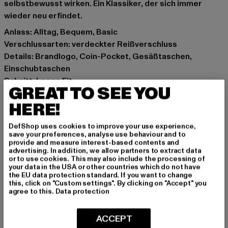
selbstbewusst wirken. Ein Klassiker, der sich immer
wieder neu erfindet.
Anlass: Alltag, Bequem, Basic
Verschlussarten: verdeckter Reißverschluss
Details: Brandlogo, Coin-Pocket, Gesäßtaschen,
Einschubtaschen
Schnitt: Loose Fit
GREAT TO SEE YOU
Marke: Dangerous DNGRS
HERE!
Kat.: Loose Fit Jeans
Farbe: blau
DefShop uses cookies to improve your use experience,
Hersteller Farbe: darkblue
save your preferences, analyse use behaviour and to
Materialzusammensetzung: 100% Baumwolle
provide and measure interest-based contents and
advertising. In addition, we allow partners to extract data
Art.Nr: DGJS165-00800
or to use cookies. This may also include the processing of
your data in the USA or other countries which do not have
the EU data protection standard. If you want to change
Hersteller: TB International GmbH |
info@tbint.de
this, click on "Custom settings". By clicking on "Accept" you
Dr.-Robert-Murjahn-Straße 7 | 64372 Ober-Ramstadt |
agree to this.
Data protection
DE
ACCEPT