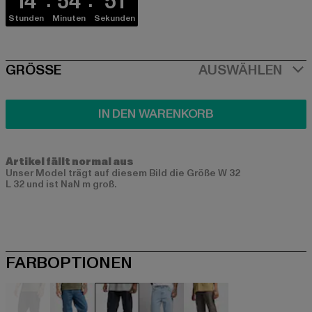
14
54
50
Stunden
Minuten
Sekunden
SIZE
GRÖSSE
AUSWÄHLEN
IN DEN WARENKORB
Artikel fällt normal aus
Unser Model trägt auf diesem Bild die Größe W 32
L 32 und ist NaN m groß.
FARBOPTIONEN