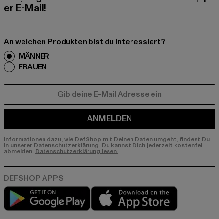
er E-Mail!
An welchen Produkten bist du interessiert?
MÄNNER
FRAUEN
E-MAIL
ANMELDEN
Informationen dazu, wie DefShop mit Deinen Daten umgeht, findest Du
in unserer Datenschutzerklärung. Du kannst Dich jederzeit kostenfei
abmelden.
Datenschutzerklärung lesen.
Play market
App store