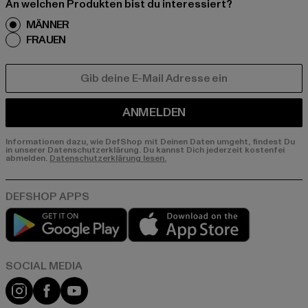
An welchen Produkten bist du interessiert?
MÄNNER
FRAUEN
E-MAIL
ANMELDEN
Informationen dazu, wie DefShop mit Deinen Daten umgeht, findest Du
in unserer Datenschutzerklärung. Du kannst Dich jederzeit kostenfei
abmelden.
Datenschutzerklärung lesen.
Play market
App store
Instagram
Facebook
YouTube