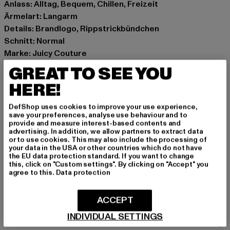
Anlass: Alltag, Bequem, Chillen, Freizeit
Ärmelart: Langarm
Details: Brandlogo, Rippstrickbündchen
Schnitt: Normal
Marke: Juicy Couture
Kat.: Sweaters
GREAT TO SEE YOU
Farbe: schwarz
HERE!
Hersteller Farbe: black
Materialzusammensetzung: 65% Polyester, 35%
DefShop uses cookies to improve your use experience,
Baumwolle
save your preferences, analyse use behaviour and to
provide and measure interest-based contents and
Art.Nr: JCCHU0008-00007
advertising. In addition, we allow partners to extract data
or to use cookies. This may also include the processing of
your data in the USA or other countries which do not have
Hersteller: INK GmbH |
support@juicycouture.com
the EU data protection standard. If you want to change
Schnellgasse 2 | 52249 Eschweiler | DE
this, click on "Custom settings". By clicking on "Accept" you
agree to this.
Data protection
GRÖSSE & PASSFORM
ACCEPT
INDIVIDUAL SETTINGS
PFLEGEHINWEISE