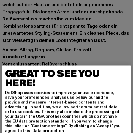
weich auf der Haut an und bietet ein angenehmes
Tragegefühl. Die langen Ärmel und der durchgehende
Reißverschluss machen ihn zum idealen
Kombinationspartner für entspannte Tage oder ein
unerwartetes Styling-Statement. Ein cleanes Piece, das
sich vielseitig in deinen Look integrieren lässt.
Anlass: Alltag, Bequem, Chillen, Freizeit
Ärmelart: Langarm
Verschlussarten: Reißverschluss
GREAT TO SEE YOU
Details: Brandlogo, Rippstrickbündchen,
Einschubtaschen
HERE!
Schnitt: schmal
Marke: Juicy Couture
DefShop uses cookies to improve your use experience,
save your preferences, analyse use behaviour and to
Kat.: Sweat & Fleece - Hoodies Zipthrough
provide and measure interest-based contents and
Farbe: grün
advertising. In addition, we allow partners to extract data
or to use cookies. This may also include the processing of
Hersteller Farbe: greyed jade
your data in the USA or other countries which do not have
Materialzusammensetzung: 95% Polyester, 5%
the EU data protection standard. If you want to change
this, click on "Custom settings". By clicking on "Accept" you
Baumwolle
agree to this.
Data protection