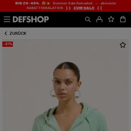
BIS ZU -65%
😲💥 Summer Sale Reloaded — absolute
Zum
Zum
RABATTESKALATION ❯❯
ZUM SALE
❮❮
Inhalt
Fußzeile
springen
springen
ZURÜCK
-41%