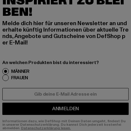
INSPIRIERT ZU BLEI
BEN!
Melde dich hier für unseren Newsletter an und
erhalte künftig Informationen über aktuelle Tre
nds, Angebote und Gutscheine von DefShop p
er E-Mail!
An welchen Produkten bist du interessiert?
MÄNNER
FRAUEN
E-MAIL
ANMELDEN
Informationen dazu, wie DefShop mit Deinen Daten umgeht, findest Du
in unserer Datenschutzerklärung. Du kannst Dich jederzeit kostenfei
abmelden.
Datenschutzerklärung lesen.