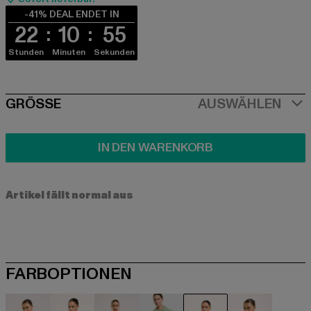
-41% DEAL ENDET IN
22
10
55
Stunden
Minuten
Sekunden
SIZE
GRÖSSE
AUSWÄHLEN
IN DEN WARENKORB
Artikel fällt normal aus
FARBOPTIONEN