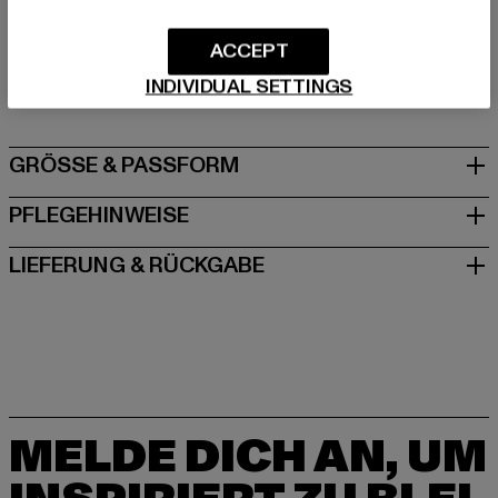
Art.Nr: JCCHU0001-09768
ACCEPT
Hersteller: INK GmbH |
support@juicycouture.com
INDIVIDUAL SETTINGS
Schnellgasse 2 | 52249 Eschweiler | DE
GRÖSSE & PASSFORM
PFLEGEHINWEISE
LIEFERUNG & RÜCKGABE
MELDE DICH AN, UM