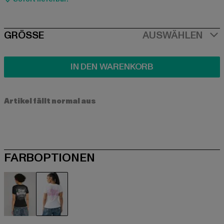
SIZE
GRÖSSE
AUSWÄHLEN
IN DEN WARENKORB
Artikel fällt normal aus
FARBOPTIONEN
schwarz
weiß