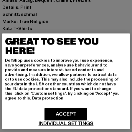
Anlass: Alltag, Bequem, Chillen, Freizeit
Details: Print
Schnitt: schmal
Marke: True Religion
Kat.: T-Shirts
Farbe: weiß
GREAT TO SEE YOU
Hersteller Farbe: optic white
HERE!
Materialzusammensetzung: 57% Baumwolle, 38%
Polyester, 5% Elasthan
DefShop uses cookies to improve your use experience,
Art.Nr: TR209862-05064
save your preferences, analyse use behaviour and to
provide and measure interest-based contents and
advertising. In addition, we allow partners to extract data
Hersteller: True Religion Brand Jeans Germany GmbH |
or to use cookies. This may also include the processing of
your data in the USA or other countries which do not have
vertrieb@unifafashion.com
the EU data protection standard. If you want to change
Großenbaumer Weg 11 | 40472 Düsseldorf | DE
this, click on "Custom settings". By clicking on "Accept" you
agree to this.
Data protection
GRÖSSE & PASSFORM
ACCEPT
INDIVIDUAL SETTINGS
PFLEGEHINWEISE