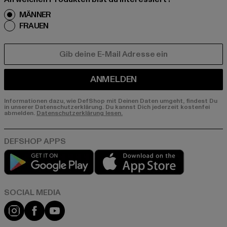
MÄNNER
FRAUEN
E-MAIL
ANMELDEN
Informationen dazu, wie DefShop mit Deinen Daten umgeht, findest Du
in unserer Datenschutzerklärung. Du kannst Dich jederzeit kostenfei
abmelden.
Datenschutzerklärung lesen.
Play market
App store
Instagram
Facebook
YouTube