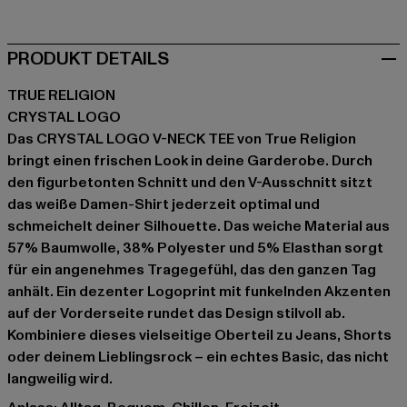
PRODUKT DETAILS
TRUE RELIGION
CRYSTAL LOGO
Das CRYSTAL LOGO V-NECK TEE von True Religion
bringt einen frischen Look in deine Garderobe. Durch
den figurbetonten Schnitt und den V-Ausschnitt sitzt
das weiße Damen-Shirt jederzeit optimal und
schmeichelt deiner Silhouette. Das weiche Material aus
57% Baumwolle, 38% Polyester und 5% Elasthan sorgt
für ein angenehmes Tragegefühl, das den ganzen Tag
anhält. Ein dezenter Logoprint mit funkelnden Akzenten
auf der Vorderseite rundet das Design stilvoll ab.
Kombiniere dieses vielseitige Oberteil zu Jeans, Shorts
oder deinem Lieblingsrock – ein echtes Basic, das nicht
langweilig wird.