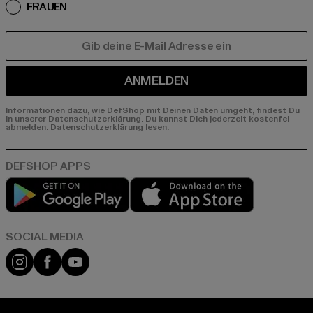
FRAUEN
E-MAIL
ANMELDEN
Informationen dazu, wie DefShop mit Deinen Daten umgeht, findest Du
in unserer Datenschutzerklärung. Du kannst Dich jederzeit kostenfei
abmelden.
Datenschutzerklärung lesen.
Play market
App store
Instagram
Facebook
YouTube