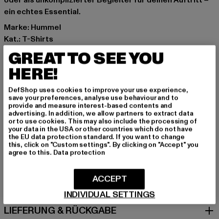
oder als unkomplizierter Begleiter für deinen Auftritt –
ein echtes Essential.
Marke: Hummel
Kat.: T-Shirts
Farbe: schwarz
GREAT TO SEE YOU
Hersteller Farbe: black
HERE!
Materialzusammensetzung: 100% Baumwolle
Art.Nr: HUW126-037-00007
DefShop uses cookies to improve your use experience,
save your preferences, analyse use behaviour and to
provide and measure interest-based contents and
Hersteller: HUMMEL CENOZOIC APS |
advertising. In addition, we allow partners to extract data
info@newlinehalo.com
or to use cookies. This may also include the processing of
your data in the USA or other countries which do not have
Balticagade 20 | 8000 Aarhus C | DK
the EU data protection standard. If you want to change
this, click on "Custom settings". By clicking on "Accept" you
agree to this.
Data protection
GRÖSSE & PASSFORM
ACCEPT
PFLEGEHINWEISE
INDIVIDUAL SETTINGS
LIEFERUNG & RÜCKGABE