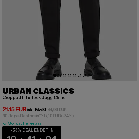
URBAN CLASSICS
Cropped Interlock Jogg Chino
Derzeitiger Preis: 21,15 EUR
21,15 EUR
Aktionspreis: 44,99 EUR
inkl. MwSt.
44,99 EUR
30-Tage-Bestpreis**: 17,10 EUR
(-24%)
Sofort lieferbar!
-53% DEAL ENDET IN