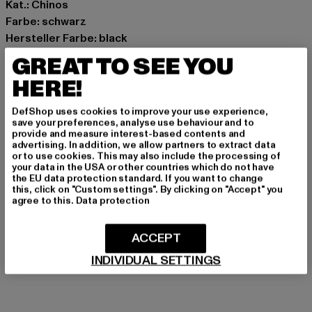
Kat.: Chinos
Farbe: schwarz
Hersteller Farbe: black
Materialzusammensetzung: 60% Baumwolle, 40%
GREAT TO SEE YOU
Polyester
HERE!
Art.Nr: TB7042-00007
DefShop uses cookies to improve your use experience,
Hersteller: TB International GmbH |
info@tbint.de
save your preferences, analyse use behaviour and to
provide and measure interest-based contents and
Dr.-Robert-Murjahn-Straße 7 | 64372 Ober-Ramstadt |
advertising. In addition, we allow partners to extract data
DE
or to use cookies. This may also include the processing of
your data in the USA or other countries which do not have
the EU data protection standard. If you want to change
this, click on "Custom settings". By clicking on "Accept" you
GRÖSSE & PASSFORM
agree to this.
Data protection
PFLEGEHINWEISE
ACCEPT
INDIVIDUAL SETTINGS
LIEFERUNG & RÜCKGABE