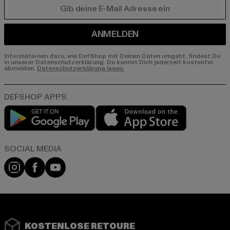
E-MAIL
ANMELDEN
Informationen dazu, wie DefShop mit Deinen Daten umgeht, findest Du
in unserer Datenschutzerklärung. Du kannst Dich jederzeit kostenfei
abmelden.
Datenschutzerklärung lesen.
Play market
App store
Instagram
Facebook
YouTube
KOSTENLOSE RETOURE