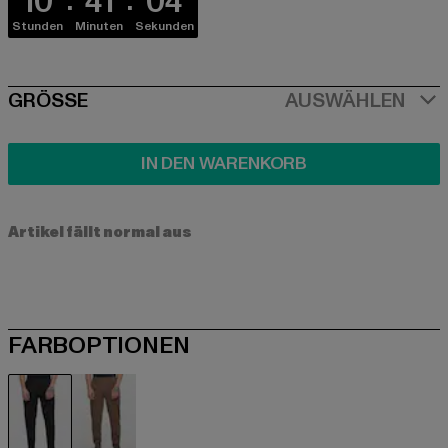
10
41
03
Stunden
Minuten
Sekunden
SIZE
GRÖSSE
AUSWÄHLEN
IN DEN WARENKORB
Artikel fällt normal aus
FARBOPTIONEN