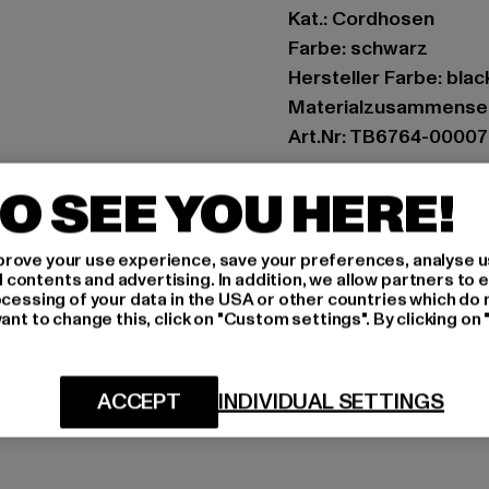
Kat.: Cordhosen
Farbe: schwarz
Hersteller Farbe: blac
Materialzusammense
Art.Nr: TB6764-00007
O SEE YOU HERE!
Hersteller: TB Intern
Dr.-Robert-Murjahn-S
rove your use experience, save your preferences, analyse u
ontents and advertising. In addition, we allow partners to e
GRÖSSE 
ocessing of your data in the USA or other countries which do 
ant to change this, click on "Custom settings". By clicking on 
PFLEGEHINWE
LIEFERUNG &
ACCEPT
INDIVIDUAL SETTINGS