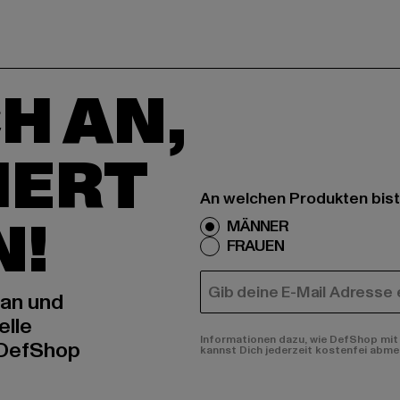
H AN,
IERT
An welchen Produkten bist
N!
MÄNNER
FRAUEN
E-MAIL
 an und
elle
Informationen dazu, wie DefShop mit 
 DefShop
kannst Dich jederzeit kostenfei abme