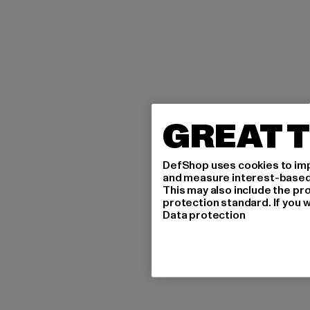
GREAT T
DefShop uses cookies to imp
and measure interest-based c
This may also include the pr
protection standard. If you w
Data protection