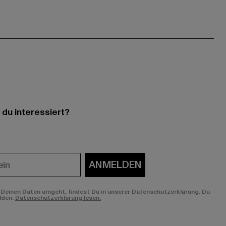
 du interessiert?
ANMELDEN
Deinen Daten umgeht, findest Du in unserer Datenschutzerklärung. Du
lden.
Datenschutzerklärung lesen.