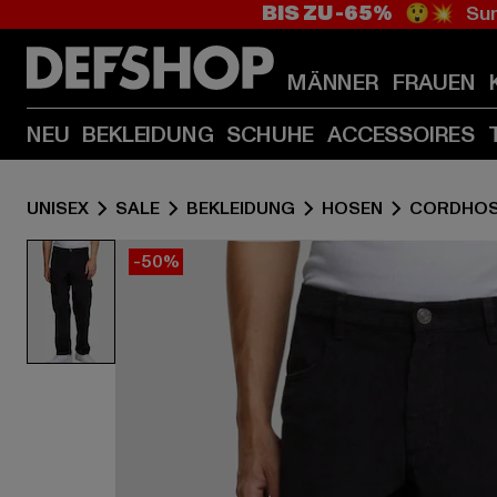
BIS ZU -65%
😲💥 Sum
MÄNNER
FRAUEN
NEU
BEKLEIDUNG
SCHUHE
ACCESSOIRES
UNISEX
SALE
BEKLEIDUNG
HOSEN
CORDHO
-50%