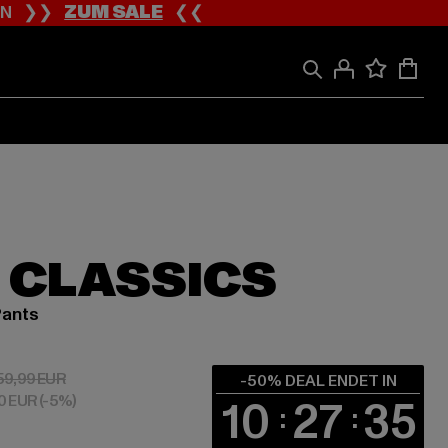
ION ❯❯
ZUM SALE
❮❮
 CLASSICS
Pants
 30,00 EUR
Aktionspreis: 59,99 EUR
59,99 EUR
-50% DEAL ENDET IN
80 EUR
(-5%)
10
27
35