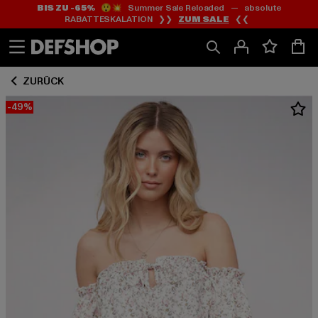
BIS ZU -65%
😲💥 Summer Sale Reloaded — absolute
Zum
Zum
RABATTESKALATION ❯❯
ZUM SALE
❮❮
Inhalt
Fußzeile
springen
springen
ZURÜCK
-49%