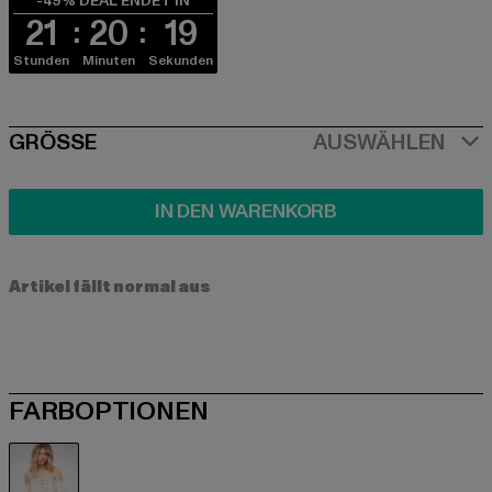
-49% DEAL ENDET IN
21
20
18
Stunden
Minuten
Sekunden
SIZE
GRÖSSE
AUSWÄHLEN
IN DEN WARENKORB
Artikel fällt normal aus
FARBOPTIONEN