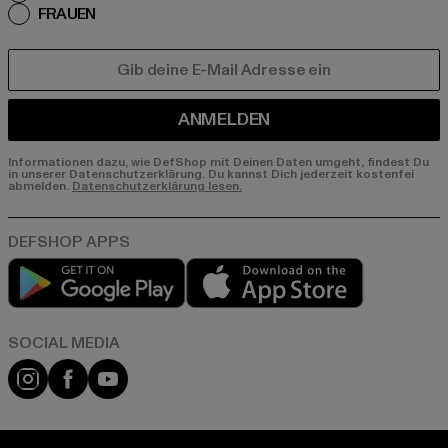
FRAUEN
E-MAIL
ANMELDEN
Informationen dazu, wie DefShop mit Deinen Daten umgeht, findest Du
in unserer Datenschutzerklärung. Du kannst Dich jederzeit kostenfei
abmelden.
Datenschutzerklärung lesen.
Play market
App store
Instagram
Facebook
YouTube