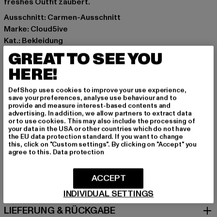
freshes Outfit zaubert.
Ausschnitt: Carmen-Ausschnitt
Marke: Cloud5ive
Kat.: Bekleidung
Farbe: weiß
GREAT TO SEE YOU
Hersteller Farbe: white
HERE!
Materialzusammensetzung: 95% Polyester, 5% Elasthan
Art.Nr: 25056022-00220
DefShop uses cookies to improve your use experience,
save your preferences, analyse use behaviour and to
provide and measure interest-based contents and
Hersteller: Bestseller Textilhandels GmbH |
advertising. In addition, we allow partners to extract data
or to use cookies. This may also include the processing of
hamburg@bestseller.com
your data in the USA or other countries which do not have
Modering 1,Haus A | 22457 Hamburg | DE
the EU data protection standard. If you want to change
this, click on "Custom settings". By clicking on "Accept" you
agree to this.
Data protection
GRÖSSE & PASSFORM
ACCEPT
PFLEGEHINWEISE
INDIVIDUAL SETTINGS
LIEFERUNG & RÜCKGABE