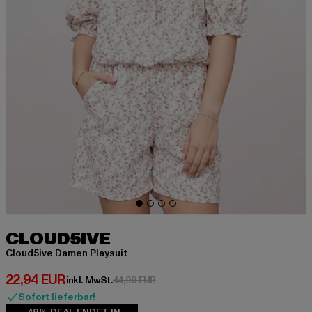
CLOUD5IVE
Cloud5ive Damen Playsuit
Derzeitiger Preis: 22,94 EUR
22,94 EUR
Aktionspreis: 44,99 EUR
inkl. MwSt.
44,99 EUR
Sofort lieferbar!