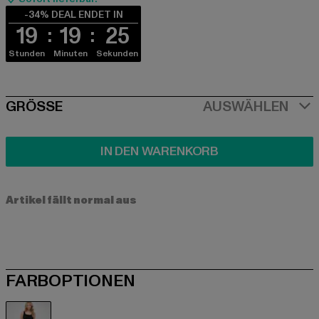
-34% DEAL ENDET IN
19
19
25
Stunden
Minuten
Sekunden
SIZE
GRÖSSE
AUSWÄHLEN
IN DEN WARENKORB
Artikel fällt normal aus
FARBOPTIONEN