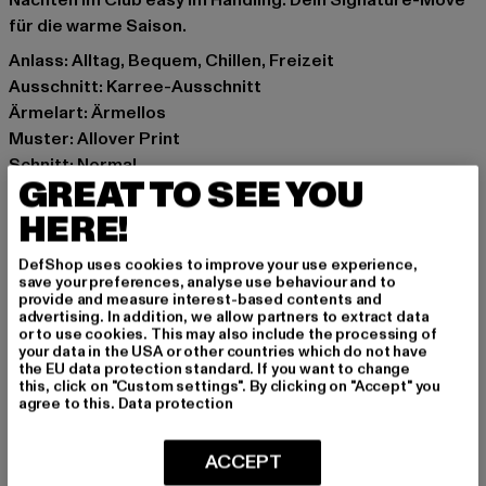
Nächten im Club easy im Handling. Dein Signature-Move
für die warme Saison.
Anlass: Alltag, Bequem, Chillen, Freizeit
Ausschnitt: Karree-Ausschnitt
Ärmelart: Ärmellos
Muster: Allover Print
Schnitt: Normal
GREAT TO SEE YOU
Marke: Cloud5ive
Kat.: Bekleidung
HERE!
Farbe: schwarz, beige
DefShop uses cookies to improve your use experience,
Hersteller Farbe: white
save your preferences, analyse use behaviour and to
Materialzusammensetzung: 95% Polyester, 5% Elasthan
provide and measure interest-based contents and
advertising. In addition, we allow partners to extract data
Art.Nr: 23066112-00220
or to use cookies. This may also include the processing of
your data in the USA or other countries which do not have
the EU data protection standard. If you want to change
Hersteller: Bestseller Textilhandels GmbH |
this, click on "Custom settings". By clicking on "Accept" you
hamburg@bestseller.com
agree to this.
Data protection
Modering 1,Haus A | 22457 Hamburg | DE
ACCEPT