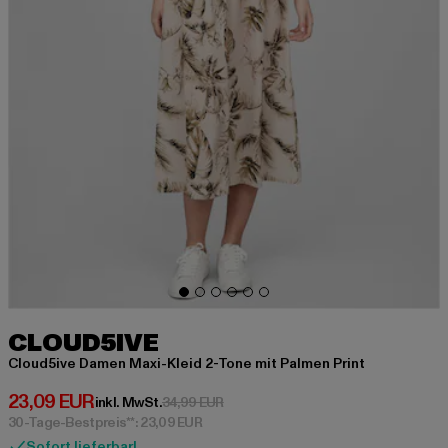
CLOUD5IVE
Cloud5ive Damen Maxi-Kleid 2-Tone mit Palmen Print
Derzeitiger Preis: 23,09 EUR
23,09 EUR
Aktionspreis: 34,99 EUR
inkl. MwSt.
34,99 EUR
30-Tage-Bestpreis**: 23,09 EUR
Sofort lieferbar!