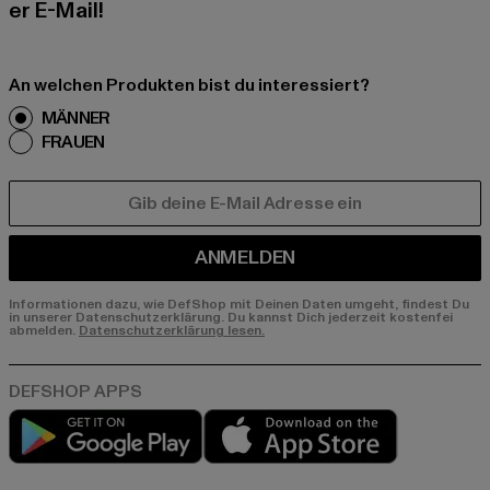
er E-Mail!
An welchen Produkten bist du interessiert?
MÄNNER
FRAUEN
E-MAIL
ANMELDEN
Informationen dazu, wie DefShop mit Deinen Daten umgeht, findest Du
in unserer Datenschutzerklärung. Du kannst Dich jederzeit kostenfei
abmelden.
Datenschutzerklärung lesen.
Play market
App store