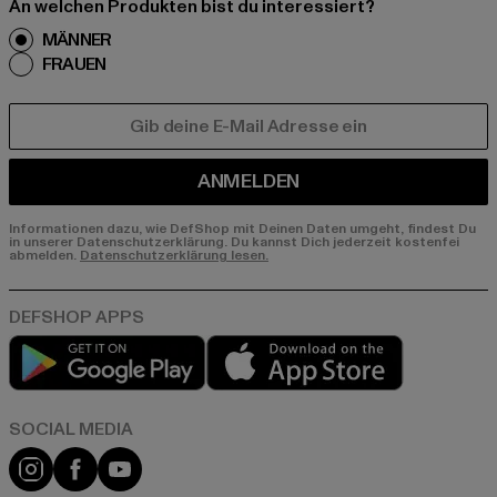
An welchen Produkten bist du interessiert?
MÄNNER
FRAUEN
E-MAIL
ANMELDEN
Informationen dazu, wie DefShop mit Deinen Daten umgeht, findest Du
in unserer Datenschutzerklärung. Du kannst Dich jederzeit kostenfei
abmelden.
Datenschutzerklärung lesen.
Play market
App store
Instagram
Facebook
YouTube