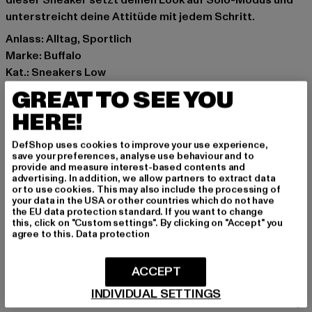
dieser Sneaker setzt deinen Look auf Solo-Modus und
unterstreicht deine Attitüde mit jedem Schritt.
Anlass: Alltag, Sportlich
Marke: Buffalo
Kat.: Sneakers Low
Farbe: schwarz
GREAT TO SEE YOU
Hersteller Farbe: black
HERE!
Obermaterial: sonstiges Material
Innenfutter: Textil
DefShop uses cookies to improve your use experience,
Art.Nr: 1636578-00007
save your preferences, analyse use behaviour and to
provide and measure interest-based contents and
advertising. In addition, we allow partners to extract data
Hersteller: Buffalo Boots GmbH |
service-de@buffalo-
or to use cookies. This may also include the processing of
your data in the USA or other countries which do not have
boots.com
the EU data protection standard. If you want to change
Schanzenstraße 41 | 51063 Köln | DE
this, click on "Custom settings". By clicking on "Accept" you
agree to this.
Data protection
GRÖSSE & PASSFORM
ACCEPT
INDIVIDUAL SETTINGS
PFLEGEHINWEISE