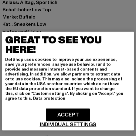
Anlass: Alltag, Sportlich
Schafthöhe: Low Top
Marke: Buffalo
Kat.: Sneakers Low
Farbe: weiß, blau
GREAT TO SEE YOU
Hersteller Farbe: white/pink/blue
Obermaterial: sonstiges Material
HERE!
Innenfutter: Textil
DefShop uses cookies to improve your use experience,
Art.Nr: 1636427-06892
save your preferences, analyse use behaviour and to
provide and measure interest-based contents and
advertising. In addition, we allow partners to extract data
Hersteller: Buffalo Boots GmbH |
service-de@buffalo-
or to use cookies. This may also include the processing of
boots.com
your data in the USA or other countries which do not have
the EU data protection standard. If you want to change
Schanzenstraße 41 | 51063 Köln | DE
this, click on "Custom settings". By clicking on "Accept" you
agree to this.
Data protection
GRÖSSE & PASSFORM
ACCEPT
PFLEGEHINWEISE
INDIVIDUAL SETTINGS