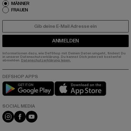
MÄNNER
FRAUEN
E-MAIL
ANMELDEN
Informationen dazu, wie DefShop mit Deinen Daten umgeht, findest Du
in unserer Datenschutzerklärung. Du kannst Dich jederzeit kostenfei
abmelden.
Datenschutzerklärung lesen.
Play market
App store
Instagram
Facebook
YouTube