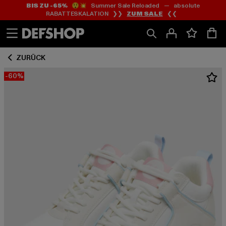
BIS ZU -65%
😲💥 Summer Sale Reloaded — absolute
Zum
Zum
RABATTESKALATION ❯❯
ZUM SALE
❮❮
Inhalt
Fußzeile
springen
springen
ZURÜCK
-60%