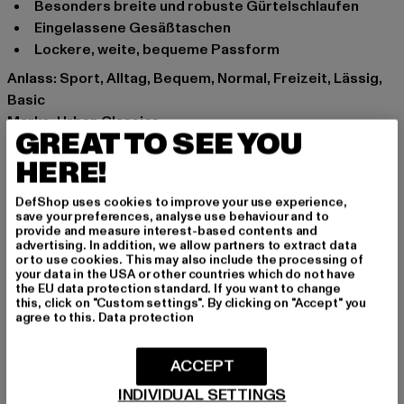
besonders breite und robuste Gürtelschlaufen
Eingelassene Gesäßtaschen
lockere, weite, bequeme Passform
Anlass: Sport, Alltag, Bequem, Normal, Freizeit, Lässig,
Basic
Marke: Urban Classics
GREAT TO SEE YOU
Kat.: Chinos
HERE!
Farbe: grau
Hersteller Farbe: asphalt
DefShop uses cookies to improve your use experience,
Materialzusammensetzung: 100% Baumwolle
save your preferences, analyse use behaviour and to
Art.Nr: TB4703-02726
provide and measure interest-based contents and
advertising. In addition, we allow partners to extract data
or to use cookies. This may also include the processing of
Hersteller: TB International GmbH |
info@tbint.de
your data in the USA or other countries which do not have
the EU data protection standard. If you want to change
Dr.-Robert-Murjahn-Straße 7 | 64372 Ober-Ramstadt |
this, click on "Custom settings". By clicking on "Accept" you
DE
agree to this.
Data protection
ACCEPT
GRÖSSE & PASSFORM
INDIVIDUAL SETTINGS