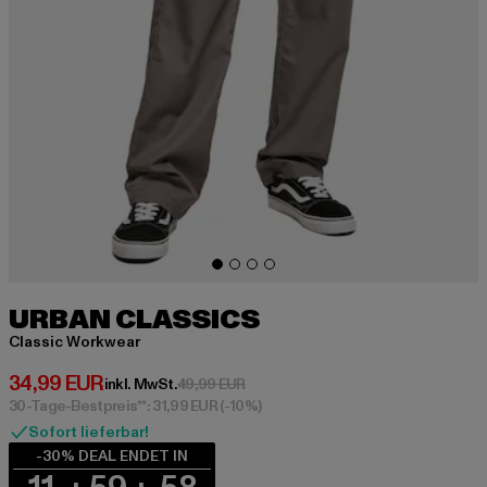
URBAN CLASSICS
Classic Workwear
Derzeitiger Preis: 34,99 EUR
34,99 EUR
Aktionspreis: 49,99 EUR
inkl. MwSt.
49,99 EUR
30-Tage-Bestpreis**: 31,99 EUR
(-10%)
Sofort lieferbar!
-30% DEAL ENDET IN