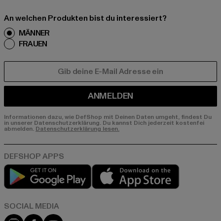
An welchen Produkten bist du interessiert?
MÄNNER
FRAUEN
E-MAIL
ANMELDEN
Informationen dazu, wie DefShop mit Deinen Daten umgeht, findest Du
in unserer Datenschutzerklärung. Du kannst Dich jederzeit kostenfei
abmelden.
Datenschutzerklärung lesen.
Play market
App store
Instagram
Facebook
YouTube