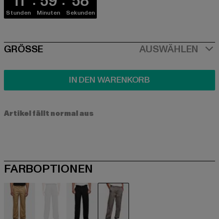
11
59
57
Stunden
Minuten
Sekunden
SIZE
GRÖSSE
AUSWÄHLEN
IN DEN WARENKORB
Artikel fällt normal aus
FARBOPTIONEN