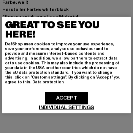
Farbe: weiß
Hersteller Farbe: white/black
Obermaterial: sonstiges Material
GREAT TO SEE YOU
Innenfutter: sonstiges Material
Art.Nr: PD00016376-01248
HERE!
DefShop uses cookies to improve your use experience,
Hersteller: Buffalo Boots GmbH |
service-de@buffalo-
save your preferences, analyse use behaviour and to
boots.com
provide and measure interest-based contents and
advertising. In addition, we allow partners to extract data
Schanzenstraße 41 | 51063 Köln | DE
or to use cookies. This may also include the processing of
your data in the USA or other countries which do not have
the EU data protection standard. If you want to change
this, click on "Custom settings". By clicking on "Accept" you
GRÖSSE & PASSFORM
agree to this.
Data protection
PFLEGEHINWEISE
ACCEPT
LIEFERUNG & RÜCKGABE
INDIVIDUAL SETTINGS