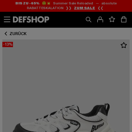
BIS ZU -65%
😲💥 Summer Sale Reloaded — absolute
Zum
Zum
RABATTESKALATION ❯❯
ZUM SALE
❮❮
Inhalt
Fußzeile
springen
springen
ZURÜCK
-13%