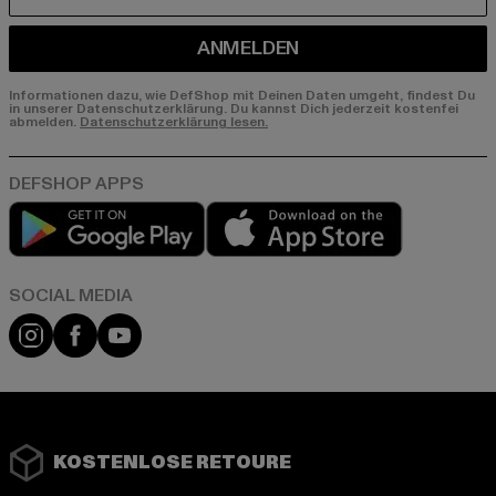
E-MAIL
ANMELDEN
Informationen dazu, wie DefShop mit Deinen Daten umgeht, findest Du
in unserer Datenschutzerklärung. Du kannst Dich jederzeit kostenfei
abmelden.
Datenschutzerklärung lesen.
Play market
App store
Instagram
Facebook
YouTube
KOSTENLOSE RETOURE