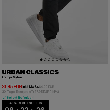
URBAN CLASSICS
Cargo Nylon
Derzeitiger Preis: 31,85 EUR
31,85 EUR
Aktionspreis: 64,99 EUR
inkl. MwSt.
64,99 EUR
30-Tage-Bestpreis**: 27,95 EUR
(-14%)
Sofort lieferbar!
-51% DEAL ENDET IN