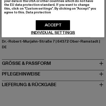
your data in the USA or other countries which do not have
Kat.: Cargohosen
the EU data protection standard. If you want to change
Farbe: schwarz
this, click on "Custom settings". By clicking on "Accept" you
agree to this.
Data protection
Hersteller Farbe: black
Materialzusammensetzung: 100% Nylon
Art.Nr: TB3669-00007
ACCEPT
INDIVIDUAL SETTINGS
Hersteller: TB International GmbH |
info@tbint.de
Dr.-Robert-Murjahn-Straße 7 | 64372 Ober-Ramstadt |
DE
GRÖSSE & PASSFORM
PFLEGEHINWEISE
LIEFERUNG & RÜCKGABE