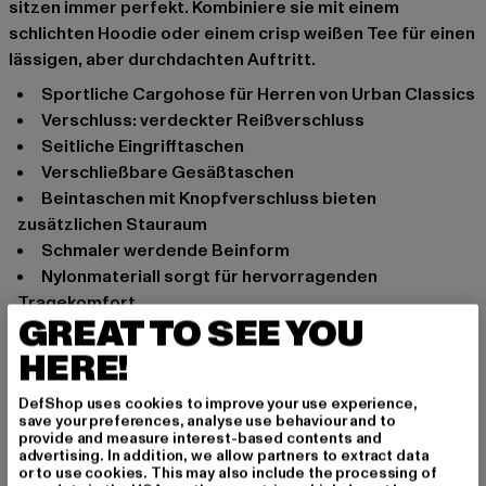
sitzen immer perfekt. Kombiniere sie mit einem
schlichten Hoodie oder einem crisp weißen Tee für einen
lässigen, aber durchdachten Auftritt.
sportliche Cargohose für Herren von Urban Classics
Verschluss: verdeckter Reißverschluss
seitliche Eingrifftaschen
verschließbare Gesäßtaschen
Beintaschen mit Knopfverschluss bieten
zusätzlichen Stauraum
schmaler werdende Beinform
Nylonmateriall sorgt für hervorragenden
Tragekomfort
GREAT TO SEE YOU
elastische Bündchen verhindern lästiges
Verrutschen
HERE!
regulärer Schnitt
DefShop uses cookies to improve your use experience,
Anlass: Alltag, Casual, Basic
save your preferences, analyse use behaviour and to
provide and measure interest-based contents and
Schnitt: Fitted
advertising. In addition, we allow partners to extract data
Marke: Urban Classics
or to use cookies. This may also include the processing of