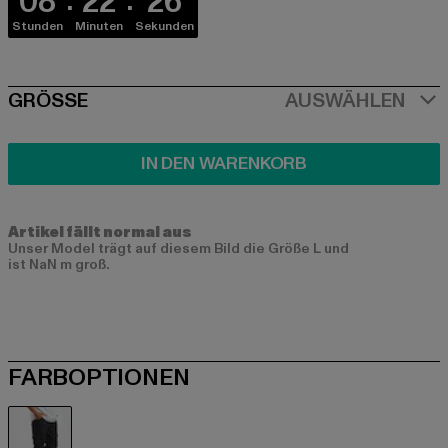
08
22
25
Stunden
Minuten
Sekunden
SIZE
GRÖSSE
AUSWÄHLEN
IN DEN WARENKORB
Artikel fällt normal aus
Unser Model trägt auf diesem Bild die Größe L und
ist NaN m groß.
FARBOPTIONEN