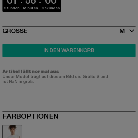
01
56
00
Stunden
Minuten
Sekunden
SIZE
GRÖSSE
M
IN DEN WARENKORB
Artikel fällt normal aus
Unser Model trägt auf diesem Bild die Größe S und
ist NaN m groß.
FARBOPTIONEN