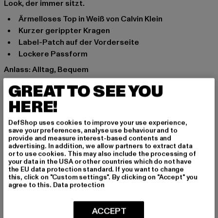
Look, der immer sitzt.
Ärmelloses Top in Weiß von Calvin Klein
Kurzer gerippter Kragen
Label-Patch auf der Vorderseite
Lockere Passform
Anlass: Alltag, Bequem
Ausschnitt: Rundhals
GREAT TO SEE YOU
Marke: Calvin Klein
HERE!
Kat.: Shirts & Woven Tops
Farbe: weiß
DefShop uses cookies to improve your use experience,
Hersteller Farbe: white
save your preferences, analyse use behaviour and to
provide and measure interest-based contents and
Materialzusammensetzung: 100% Baumwolle
advertising. In addition, we allow partners to extract data
Art.Nr: J20J216540-00220
or to use cookies. This may also include the processing of
your data in the USA or other countries which do not have
the EU data protection standard. If you want to change
Hersteller: PVH Brands Germany GmbH |
this, click on "Custom settings". By clicking on "Accept" you
agree to this.
Data protection
service.de@calvinklein.com
Speditionstraße 7 | 40221 Düsseldorf | DE
ACCEPT