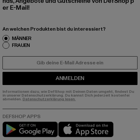
nds, Angebote und Gutscheine von DefShop p
er E-Mail!
An welchen Produkten bist du interessiert?
MÄNNER
FRAUEN
E-MAIL
ANMELDEN
Informationen dazu, wie DefShop mit Deinen Daten umgeht, findest Du
in unserer Datenschutzerklärung. Du kannst Dich jederzeit kostenfei
abmelden.
Datenschutzerklärung lesen.
Play market
App store