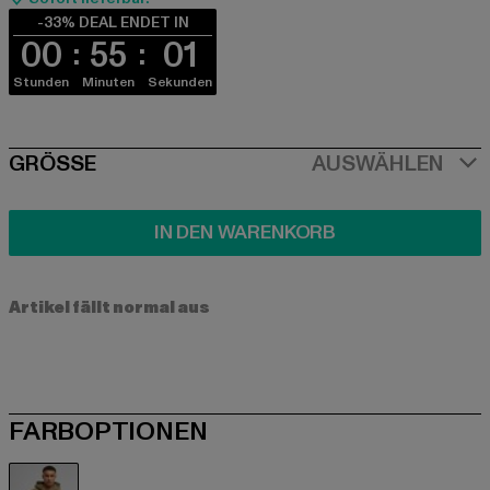
-33% DEAL ENDET IN
00
55
00
Stunden
Minuten
Sekunden
SIZE
GRÖSSE
AUSWÄHLEN
IN DEN WARENKORB
Artikel fällt normal aus
FARBOPTIONEN