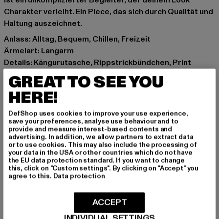
ist ein unkomplizierter Begleiter, der deinem Look
Charakter verleiht. Ein Piece, das sich durch Qualität und
Haltung auszeichnet.
Anlass: Alltag, Bequem, Chillen, Freizeit
Ärmelart: Langarm
Details: Kängurutasche, Rippstrickbündchen, Print
Schnitt: Normal
GREAT TO SEE YOU
Marke: Market Studios
HERE!
Kat.: Sweat & Fleece - Hoodies
Farbe: grün
DefShop uses cookies to improve your use experience,
Hersteller Farbe: kelp
save your preferences, analyse use behaviour and to
provide and measure interest-based contents and
Materialzusammensetzung: 100% Baumwolle
advertising. In addition, we allow partners to extract data
Art.Nr: 397000693-10430
or to use cookies. This may also include the processing of
your data in the USA or other countries which do not have
the EU data protection standard. If you want to change
Hersteller: After Market, Inc |
help@marketstudios.com
this, click on "Custom settings". By clicking on "Accept" you
agree to this.
Data protection
Colorado BLVD. 1800 | 90041 Los Angeles | US
ACCEPT
GRÖSSE & PASSFORM
INDIVIDUAL SETTINGS