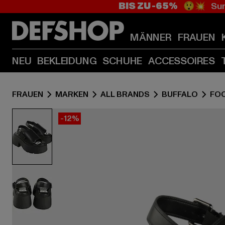
BIS ZU -65%
😲💥 Sum
MÄNNER
FRAUEN
NEU
BEKLEIDUNG
SCHUHE
ACCESSOIRES
FRAUEN
MARKEN
ALL BRANDS
BUFFALO
FO
-12%