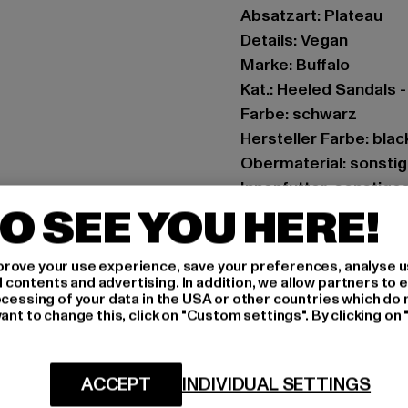
Absatzart: Plateau
Details: Vegan
Marke: Buffalo
Kat.: Heeled Sandals 
Farbe: schwarz
Hersteller Farbe: blac
Obermaterial: sonstig
Innenfutter: sonstige
O SEE YOU HERE!
Art.Nr: 1602265-0000
Hersteller: Buffalo B
rove your use experience, save your preferences, analyse u
ontents and advertising. In addition, we allow partners to e
Schanzenstraße 41 | 5
ocessing of your data in the USA or other countries which do 
ant to change this, click on "Custom settings". By clicking on 
GRÖSSE 
ACCEPT
INDIVIDUAL SETTINGS
PFLEGEHINWE