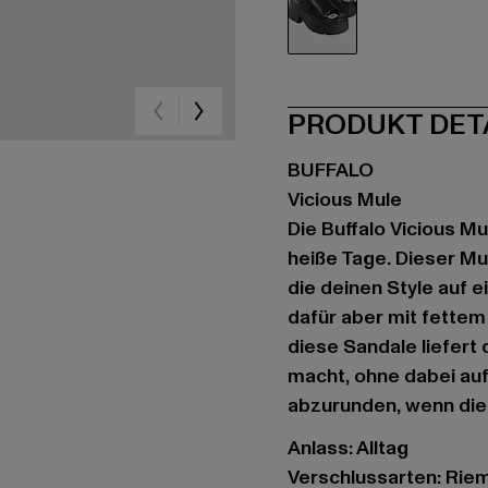
schwarz
PRODUKT DET
BUFFALO
Vicious Mule
Die Buffalo Vicious M
heiße Tage. Dieser M
die deinen Style auf e
dafür aber mit fette
diese Sandale liefert
macht, ohne dabei aufd
abzurunden, wenn die S
Anlass: Alltag
Verschlussarten: Rie