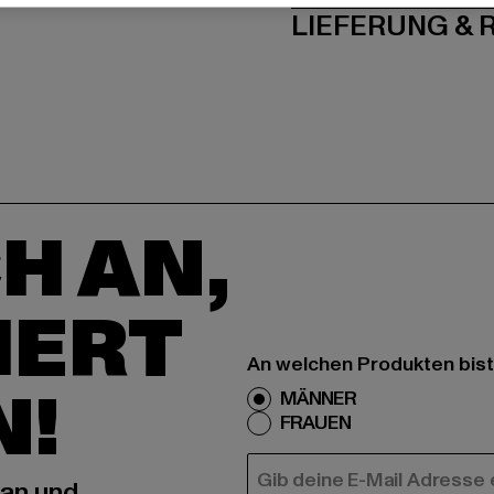
LIEFERUNG &
H AN,
IERT
An welchen Produkten bist
N!
MÄNNER
FRAUEN
E-MAIL
 an und