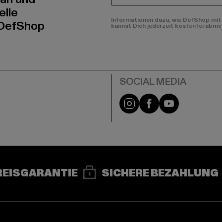
elle
Informationen dazu, wie DefShop mit 
 DefShop
kannst Dich jederzeit kostenfei abme
e
Instagram
Facebook
YouTube
REISGARANTIE
SICHERE BEZAHLUNG