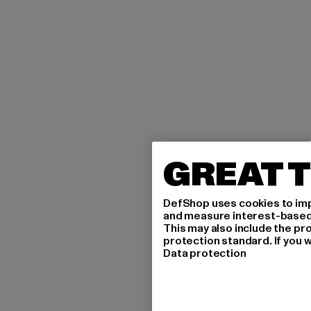
GREAT T
DefShop uses cookies to imp
and measure interest-based c
This may also include the pr
protection standard. If you w
Data protection