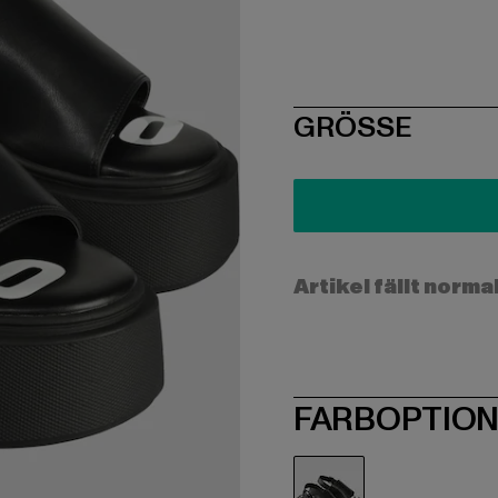
SIZE
GRÖSSE
Artikel fällt norma
FARBOPTIO