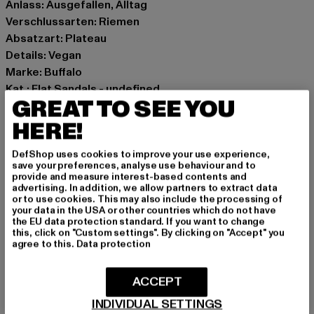
Anlass: Ausgefallen, Alltag
Verschlussarten: Riemen
Absatzart: Plateau
Details: Vegan
Marke: Buffalo
Kat.: Flat Sandals - undefined
GREAT TO SEE YOU
Farbe: schwarz
Hersteller Farbe: black
HERE!
Obermaterial: sonstiges Material
DefShop uses cookies to improve your use experience,
Innenfutter: sonstiges Material
save your preferences, analyse use behaviour and to
Art.Nr: 1602205-00007
provide and measure interest-based contents and
advertising. In addition, we allow partners to extract data
or to use cookies. This may also include the processing of
Hersteller: Buffalo Boots GmbH |
service-de@buffalo-
your data in the USA or other countries which do not have
the EU data protection standard. If you want to change
boots.com
this, click on "Custom settings". By clicking on "Accept" you
Schanzenstraße 41 | 51063 Köln | DE
agree to this.
Data protection
ACCEPT
GRÖSSE & PASSFORM
INDIVIDUAL SETTINGS