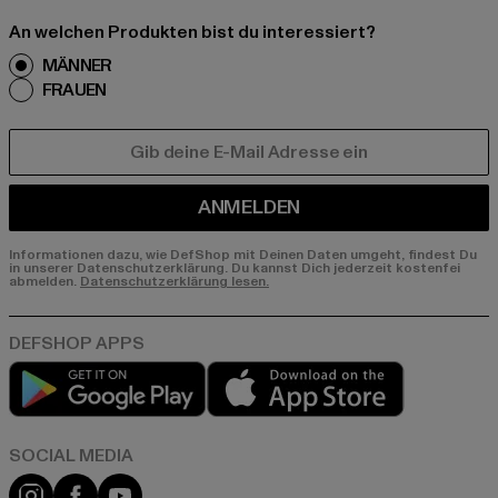
An welchen Produkten bist du interessiert?
MÄNNER
FRAUEN
E-MAIL
ANMELDEN
Informationen dazu, wie DefShop mit Deinen Daten umgeht, findest Du
in unserer Datenschutzerklärung. Du kannst Dich jederzeit kostenfei
abmelden.
Datenschutzerklärung lesen.
Play market
App store
Instagram
Facebook
YouTube