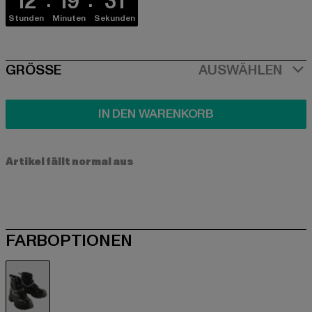
12
19
31
Stunden
Minuten
Sekunden
SIZE
GRÖSSE
AUSWÄHLEN
IN DEN WARENKORB
Artikel fällt normal aus
FARBOPTIONEN