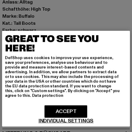
Anlass: Alltag
Schafthöhe: High Top
Marke: Buffalo
Kat.: Tall Boots
Farbe: schwarz
GREAT TO SEE YOU
Hersteller Farbe: black/multi
Obermaterial: Kunstleder
HERE!
Innenfutter: Kunstleder, Textil
DefShop uses cookies to improve your use experience,
Art.Nr: 1622557-19900
save your preferences, analyse use behaviour and to
provide and measure interest-based contents and
advertising. In addition, we allow partners to extract data
Hersteller: Buffalo Boots GmbH |
service-de@buffalo-
or to use cookies. This may also include the processing of
boots.com
your data in the USA or other countries which do not have
the EU data protection standard. If you want to change
Schanzenstraße 41 | 51063 Köln | DE
this, click on "Custom settings". By clicking on "Accept" you
agree to this.
Data protection
GRÖSSE & PASSFORM
ACCEPT
PFLEGEHINWEISE
INDIVIDUAL SETTINGS