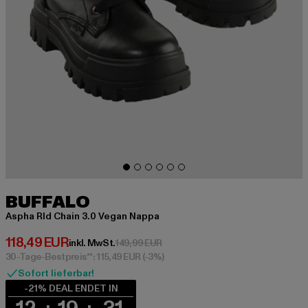
BUFFALO
Aspha Rld Chain 3.0 Vegan Nappa
Derzeitiger Preis: 118,49 EUR
118,49 EUR
Aktionspreis: 149,99 EUR
inkl. MwSt.
149,99 EUR
30-Tage-Bestpreis**: 115,49 EUR
(-3%)
Sofort lieferbar!
-21% DEAL ENDET IN