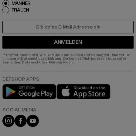
MÄNNER
FRAUEN
E-MAIL
ANMELDEN
Informationen dazu, wie DefShop mit Deinen Daten umgeht, findest Du
in unserer Datenschutzerklärung. Du kannst Dich jederzeit kostenfei
abmelden.
Datenschutzerklärung lesen.
Play market
App store
Instagram
Facebook
YouTube