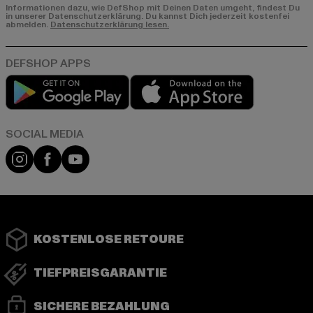
Informationen dazu, wie DefShop mit Deinen Daten umgeht, findest Du
in unserer Datenschutzerklärung. Du kannst Dich jederzeit kostenfei
abmelden.
Datenschutzerklärung lesen.
Play market
App store
Instagram
Facebook
YouTube
KOSTENLOSE RETOURE
TIEFPREISGARANTIE
SICHERE BEZAHLUNG