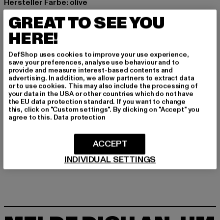
Hersteller Farbe: olive
Materialzusammensetzung: 100% Baumwolle
GREAT TO SEE YOU
Art.Nr: BD33120-00176
HERE!
Hersteller: Brandit Textil GmbH |
info@brandit-wear.com
DefShop uses cookies to improve your use experience,
Spichernstraße 6a | 50672 Köln | DE
save your preferences, analyse use behaviour and to
provide and measure interest-based contents and
advertising. In addition, we allow partners to extract data
or to use cookies. This may also include the processing of
GRÖSSE & PASSFORM
your data in the USA or other countries which do not have
the EU data protection standard. If you want to change
this, click on "Custom settings". By clicking on "Accept" you
PFLEGEHINWEISE
agree to this.
Data protection
LIEFERUNG & RÜCKGABE
ACCEPT
INDIVIDUAL SETTINGS