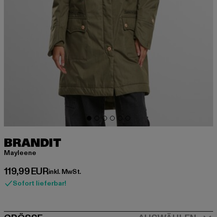
BRANDIT
Mayleene
Derzeitiger Preis: 119,99 EUR
119,99 EUR
inkl. MwSt.
Sofort lieferbar!