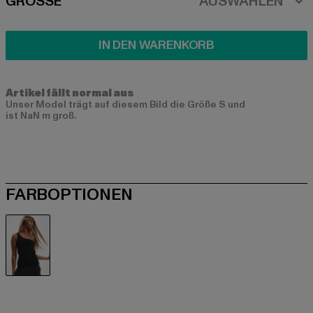
SIZE
GRÖSSE
AUSWÄHLEN
IN DEN WARENKORB
Artikel fällt normal aus
Unser Model trägt auf diesem Bild die Größe S und
ist NaN m groß.
FARBOPTIONEN
schwarz