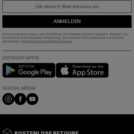
E-MAIL
ANMELDEN
Informationen dazu, wie DefShop mit Deinen Daten umgeht, findest Du
in unserer Datenschutzerklärung. Du kannst Dich jederzeit kostenfei
abmelden.
Datenschutzerklärung lesen.
Play market
App store
Instagram
Facebook
YouTube
KOSTENLOSE RETOURE