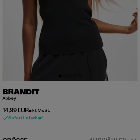
BRANDIT
Abbey
Derzeitiger Preis: 14,99 EUR
14,99 EUR
inkl. MwSt.
Sofort lieferbar!