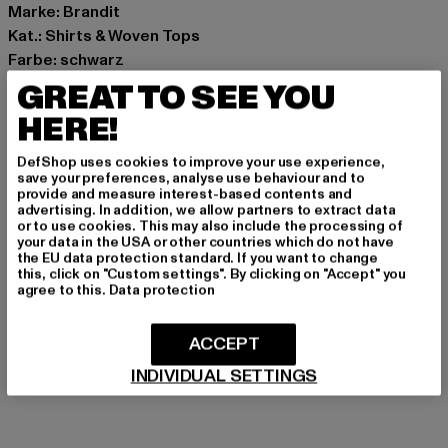
Marke: Brandit
Kat.: Shirts & Woven Tops
Farbe: schwarz
Hersteller Farbe: black
GREAT TO SEE YOU
Materialzusammensetzung: 95% Baumwolle, 5%
HERE!
Elasthan
Art.Nr: BD44008-00007
DefShop uses cookies to improve your use experience,
save your preferences, analyse use behaviour and to
provide and measure interest-based contents and
Hersteller: Brandit Textil GmbH |
info@brandit-wear.com
advertising. In addition, we allow partners to extract data
or to use cookies. This may also include the processing of
Spichernstraße 6a | 50672 Köln | DE
your data in the USA or other countries which do not have
the EU data protection standard. If you want to change
this, click on "Custom settings". By clicking on "Accept" you
agree to this.
Data protection
GRÖSSE & PASSFORM
PFLEGEHINWEISE
ACCEPT
INDIVIDUAL SETTINGS
LIEFERUNG & RÜCKGABE