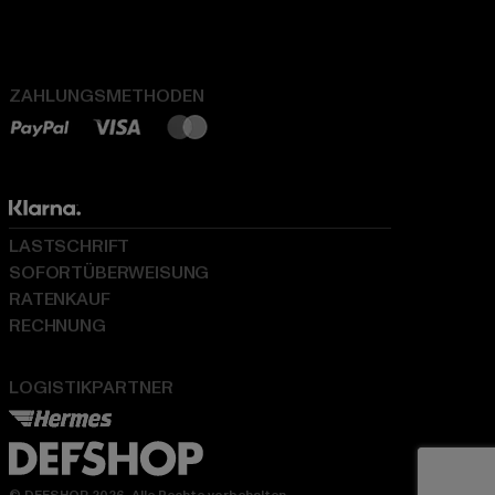
ZAHLUNGSMETHODEN
LASTSCHRIFT
SOFORTÜBERWEISUNG
RATENKAUF
RECHNUNG
LOGISTIKPARTNER