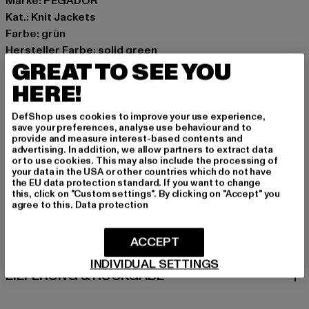
Marke: PEGADOR
Kat.: Knit Jackets
Farbe: grün
Hersteller Farbe: solid green
GREAT TO SEE YOU
Materialzusammensetzung: 60% Baumwolle, 40%
Polyester
HERE!
Art.Nr: PGDR6901-23202
DefShop uses cookies to improve your use experience,
save your preferences, analyse use behaviour and to
Hersteller: The Mad Agency GmbH |
provide and measure interest-based contents and
info@themad.agency
advertising. In addition, we allow partners to extract data
or to use cookies. This may also include the processing of
Hollefeldstraße 16 | 48282 Emsdetten | DE
your data in the USA or other countries which do not have
the EU data protection standard. If you want to change
this, click on "Custom settings". By clicking on "Accept" you
agree to this.
Data protection
GRÖSSE & PASSFORM
ACCEPT
PFLEGEHINWEISE
INDIVIDUAL SETTINGS
LIEFERUNG & RÜCKGABE