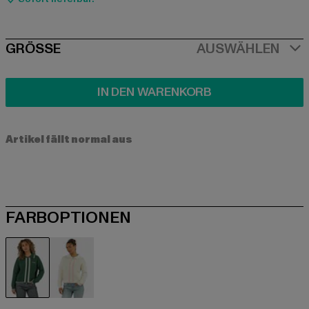
SIZE
GRÖSSE
AUSWÄHLEN
IN DEN WARENKORB
Artikel fällt normal aus
FARBOPTIONEN
grün
weiß