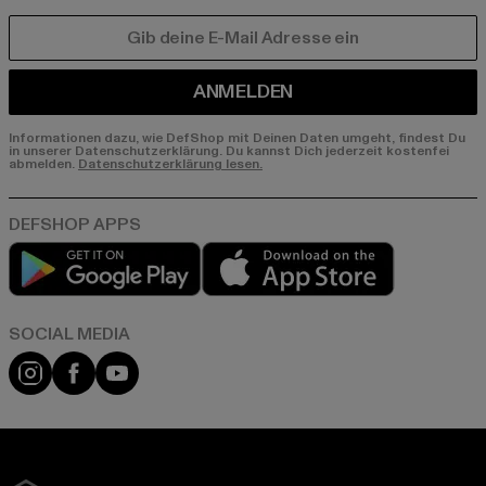
E-MAIL
ANMELDEN
Informationen dazu, wie DefShop mit Deinen Daten umgeht, findest Du
in unserer Datenschutzerklärung. Du kannst Dich jederzeit kostenfei
abmelden.
Datenschutzerklärung lesen.
Play market
App store
Instagram
Facebook
YouTube