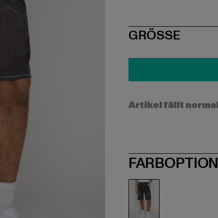
SIZE
GRÖSSE
Artikel fällt norma
FARBOPTIO