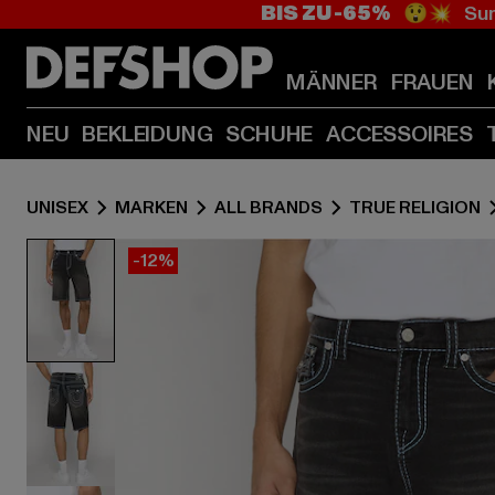
BIS ZU -65%
😲💥 Sum
MÄNNER
FRAUEN
NEU
BEKLEIDUNG
SCHUHE
ACCESSOIRES
UNISEX
MARKEN
ALL BRANDS
TRUE RELIGION
-12%