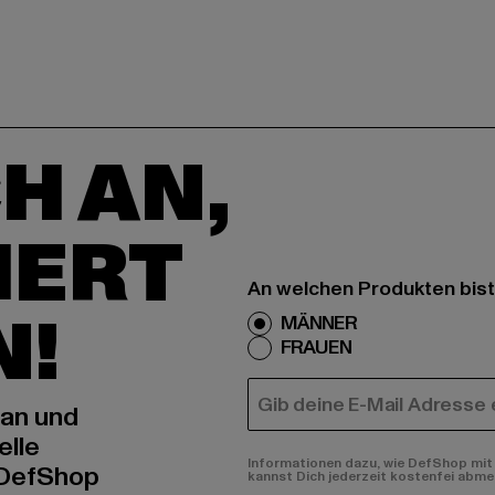
H AN,
IERT
An welchen Produkten bist
N!
MÄNNER
FRAUEN
E-MAIL
 an und
elle
Informationen dazu, wie DefShop mit 
 DefShop
kannst Dich jederzeit kostenfei abme