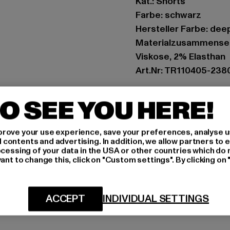
Kat.: Shorts
Farbe: schwarz
Hersteller Farbe: dee
Materialzusammenset
Viskose, 2% Elasthan
Art.Nr: TR110405-238
Hersteller: True Rel
O SEE YOU HERE!
vertrieb@unifafashio
Großenbaumer Weg 11 
rove your use experience, save your preferences, analyse u
ontents and advertising. In addition, we allow partners to e
ocessing of your data in the USA or other countries which do 
GRÖSSE 
ant to change this, click on "Custom settings". By clicking on 
PFLEGEHINWE
ACCEPT
INDIVIDUAL SETTINGS
LIEFERUNG &