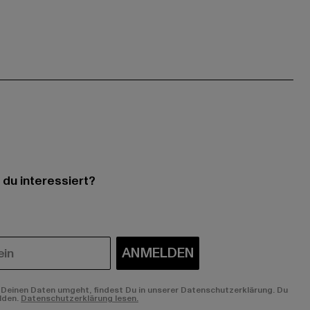
 du interessiert?
ANMELDEN
Deinen Daten umgeht, findest Du in unserer Datenschutzerklärung. Du
lden.
Datenschutzerklärung lesen.