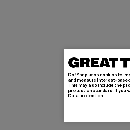
GREAT T
DefShop uses cookies to imp
and measure interest-based c
This may also include the pr
protection standard. If you w
Data protection