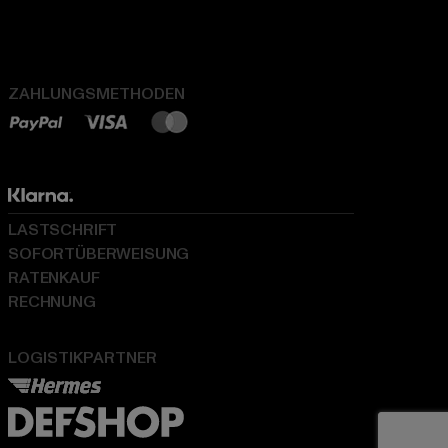
ZAHLUNGSMETHODEN
LASTSCHRIFT
SOFORTÜBERWEISUNG
RATENKAUF
RECHNUNG
LOGISTIKPARTNER