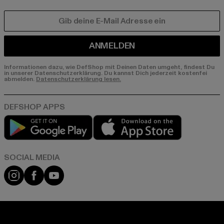
E-MAIL
ANMELDEN
Informationen dazu, wie DefShop mit Deinen Daten umgeht, findest Du
in unserer Datenschutzerklärung. Du kannst Dich jederzeit kostenfei
abmelden.
Datenschutzerklärung lesen.
Play market
App store
Instagram
Facebook
YouTube