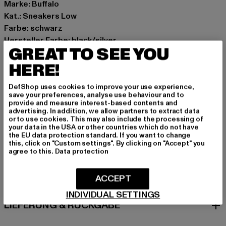
Marke: Buffalo
Kat.: Sneakers Low
Farbe: schwarz
Hersteller Farbe: black/silver
GREAT TO SEE YOU
Obermaterial: sonstiges Material
Innenfutter: sonstiges Material
HERE!
Art.Nr: PD00016137-02499
DefShop uses cookies to improve your use experience,
save your preferences, analyse use behaviour and to
Hersteller: Buffalo Boots GmbH |
service-de@buffalo-
provide and measure interest-based contents and
advertising. In addition, we allow partners to extract data
boots.com
or to use cookies. This may also include the processing of
Schanzenstraße 41 | 51063 Köln | DE
your data in the USA or other countries which do not have
the EU data protection standard. If you want to change
this, click on "Custom settings". By clicking on "Accept" you
agree to this.
Data protection
GRÖSSE & PASSFORM
ACCEPT
PFLEGEHINWEISE
INDIVIDUAL SETTINGS
LIEFERUNG & RÜCKGABE