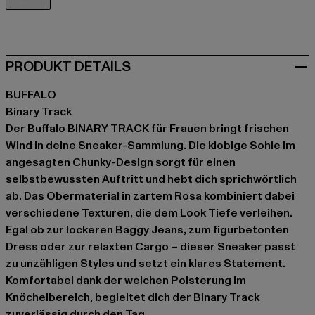
rosa
PRODUKT DETAILS
BUFFALO
Binary Track
Der Buffalo BINARY TRACK für Frauen bringt frischen
Wind in deine Sneaker-Sammlung. Die klobige Sohle im
angesagten Chunky-Design sorgt für einen
selbstbewussten Auftritt und hebt dich sprichwörtlich
ab. Das Obermaterial in zartem Rosa kombiniert dabei
verschiedene Texturen, die dem Look Tiefe verleihen.
Egal ob zur lockeren Baggy Jeans, zum figurbetonten
Dress oder zur relaxten Cargo – dieser Sneaker passt
zu unzähligen Styles und setzt ein klares Statement.
Komfortabel dank der weichen Polsterung im
Knöchelbereich, begleitet dich der Binary Track
zuverlässig durch den Tag.