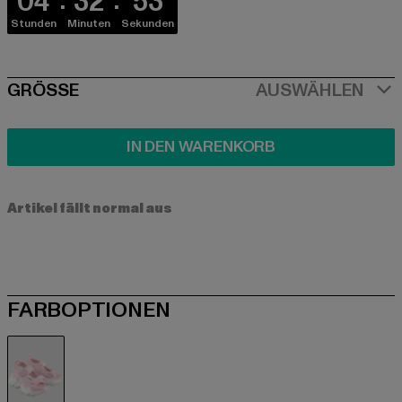
04
32
52
Stunden
Minuten
Sekunden
SIZE
GRÖSSE
AUSWÄHLEN
IN DEN WARENKORB
Artikel fällt normal aus
FARBOPTIONEN