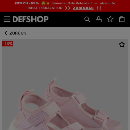
BIS ZU -65%
😲💥 Summer Sale Reloaded — absolute
Zum
Zum
RABATTESKALATION ❯❯
ZUM SALE
❮❮
Inhalt
Fußzeile
springen
springen
ZURÜCK
-18%