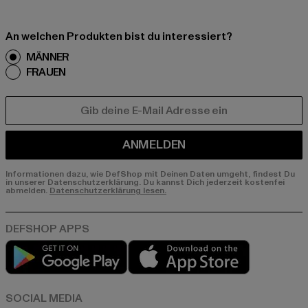
An welchen Produkten bist du interessiert?
MÄNNER
FRAUEN
E-MAIL
ANMELDEN
Informationen dazu, wie DefShop mit Deinen Daten umgeht, findest Du
in unserer Datenschutzerklärung. Du kannst Dich jederzeit kostenfei
abmelden.
Datenschutzerklärung lesen.
Play market
App store