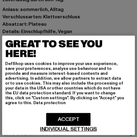
Anlass: sommerlich, Alltag
Verschlussarten: Klettverschluss
Absatzart: Plateau
Details: Einschlupfhilfe, Vegan
Marke: Buffalo
GREAT TO SEE YOU
Kat.: Flat Sandals - undefined
HERE!
Farbe: rosa
Hersteller Farbe: pink
DefShop uses cookies to improve your use experience,
Obermaterial: sonstiges Material
save your preferences, analyse use behaviour and to
provide and measure interest-based contents and
Innenfutter: sonstiges Material
advertising. In addition, we allow partners to extract data
Art.Nr: 1602298-00185
or to use cookies. This may also include the processing of
your data in the USA or other countries which do not have
the EU data protection standard. If you want to change
Hersteller: Buffalo Boots GmbH |
service-de@buffalo-
this, click on "Custom settings". By clicking on "Accept" you
agree to this.
Data protection
boots.com
Schanzenstraße 41 | 51063 Köln | DE
ACCEPT
INDIVIDUAL SETTINGS
GRÖSSE & PASSFORM