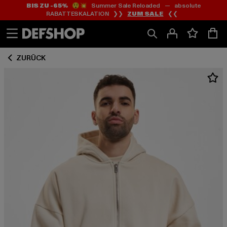
BIS ZU -65%
😲💥 Summer Sale Reloaded — absolute
Zum
Zum
RABATTESKALATION ❯❯
ZUM SALE
❮❮
Inhalt
Fußzeile
springen
springen
ZURÜCK