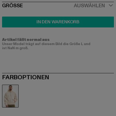
SIZE
GRÖSSE
AUSWÄHLEN
IN DEN WARENKORB
Artikel fällt normal aus
Unser Model trägt auf diesem Bild die Größe L und
ist NaN m groß.
FARBOPTIONEN
beige