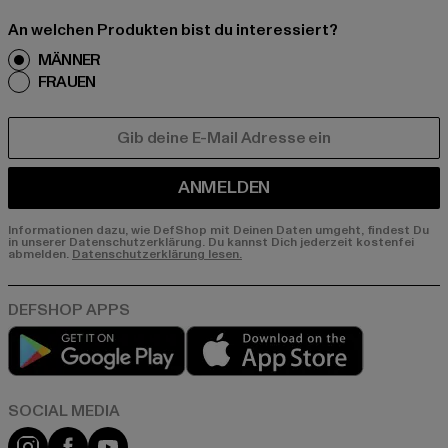
An welchen Produkten bist du interessiert?
MÄNNER
FRAUEN
E-MAIL
ANMELDEN
Informationen dazu, wie DefShop mit Deinen Daten umgeht, findest Du
in unserer Datenschutzerklärung. Du kannst Dich jederzeit kostenfei
abmelden.
Datenschutzerklärung lesen.
Play market
App store
Instagram
Facebook
YouTube