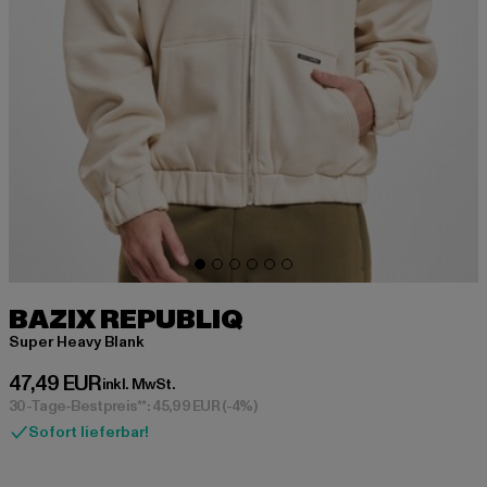
BAZIX REPUBLIQ
Super Heavy Blank
Derzeitiger Preis: 47,49 EUR
47,49 EUR
inkl. MwSt.
30-Tage-Bestpreis**: 45,99 EUR
(-4%)
Sofort lieferbar!