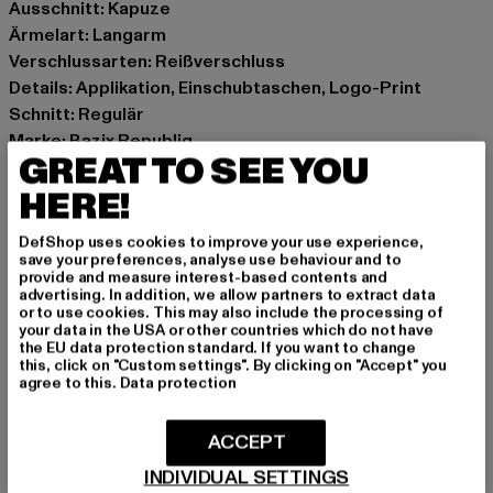
Ausschnitt: Kapuze
Ärmelart: Langarm
Verschlussarten: Reißverschluss
Details: Applikation, Einschubtaschen, Logo-Print
Schnitt: Regulär
Marke: Bazix Republiq
GREAT TO SEE YOU
Kat.: Zip Hoodies
Farbe: beige
HERE!
Hersteller Farbe: coconutmilk
DefShop uses cookies to improve your use experience,
Materialzusammensetzung: 80% Baumwolle, 20%
save your preferences, analyse use behaviour and to
Polyester
provide and measure interest-based contents and
advertising. In addition, we allow partners to extract data
Art.Nr: BRZH002COC-14269
or to use cookies. This may also include the processing of
your data in the USA or other countries which do not have
the EU data protection standard. If you want to change
Hersteller: Dropsize GmbH |
management@dropsize.de
this, click on "Custom settings". By clicking on "Accept" you
Motzener Straße 6 | 12277 Berlin | DE
agree to this.
Data protection
ACCEPT
GRÖSSE & PASSFORM
INDIVIDUAL SETTINGS