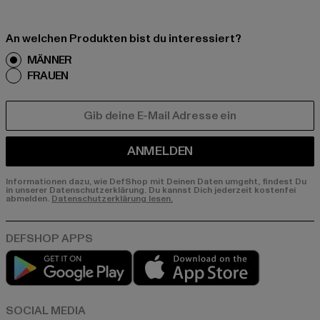
An welchen Produkten bist du interessiert?
MÄNNER
FRAUEN
E-MAIL
ANMELDEN
Informationen dazu, wie DefShop mit Deinen Daten umgeht, findest Du
in unserer Datenschutzerklärung. Du kannst Dich jederzeit kostenfei
abmelden.
Datenschutzerklärung lesen.
Play market
App store