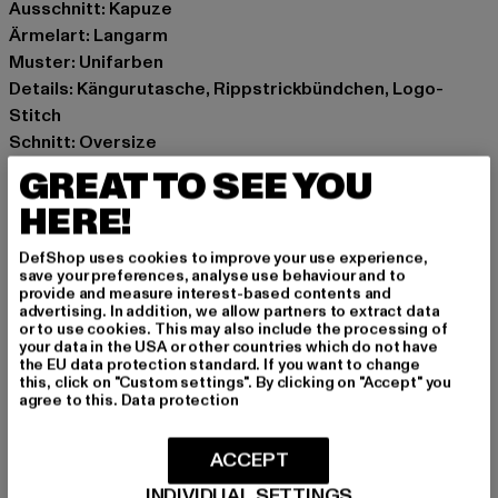
Ausschnitt: Kapuze
Ärmelart: Langarm
Muster: Unifarben
Details: Kängurutasche, Rippstrickbündchen, Logo-
Stitch
Schnitt: Oversize
Marke: Bazix Republiq
GREAT TO SEE YOU
Kat.: Hoodies
HERE!
Farbe: grün
Hersteller Farbe: green
DefShop uses cookies to improve your use experience,
Materialzusammensetzung: 80% Baumwolle, 20%
save your preferences, analyse use behaviour and to
provide and measure interest-based contents and
Polyester
advertising. In addition, we allow partners to extract data
Art.Nr: BRHD005GREEN-00110
or to use cookies. This may also include the processing of
your data in the USA or other countries which do not have
the EU data protection standard. If you want to change
Hersteller: Dropsize GmbH |
management@dropsize.de
this, click on "Custom settings". By clicking on "Accept" you
agree to this.
Data protection
Motzener Straße 6 | 12277 Berlin | DE
ACCEPT
GRÖSSE & PASSFORM
INDIVIDUAL SETTINGS