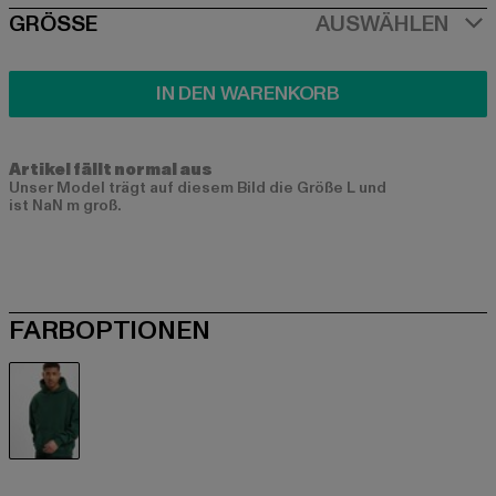
SIZE
GRÖSSE
AUSWÄHLEN
IN DEN WARENKORB
Artikel fällt normal aus
Unser Model trägt auf diesem Bild die Größe L und
ist NaN m groß.
FARBOPTIONEN
grün