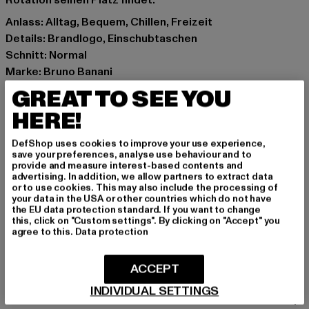
Rotation seinen Platz findet.
Anlass: Alltag, Bequem, Chillen, Freizeit
Details: Brandlogo, Einschubtaschen
Schnitt: Normal
Marke: Bruno Banani
Kat.: Shorts - Sweat
GREAT TO SEE YOU
Farbe: schwarz
HERE!
Hersteller Farbe: black
Materialzusammensetzung: 60% Baumwolle, 40%
DefShop uses cookies to improve your use experience,
Polyester
save your preferences, analyse use behaviour and to
provide and measure interest-based contents and
Art.Nr: BBM126-006-00007
advertising. In addition, we allow partners to extract data
or to use cookies. This may also include the processing of
your data in the USA or other countries which do not have
Hersteller: Noctane |
Nando@noctane-distributions.com
the EU data protection standard. If you want to change
Am Hof 41683 | 1100 Vienna | AT
this, click on "Custom settings". By clicking on "Accept" you
agree to this.
Data protection
GRÖSSE & PASSFORM
ACCEPT
INDIVIDUAL SETTINGS
PFLEGEHINWEISE