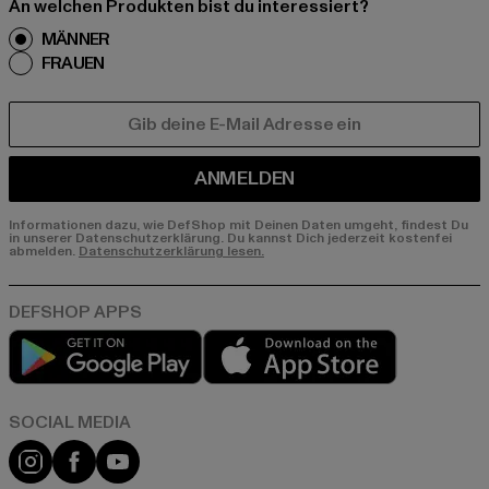
An welchen Produkten bist du interessiert?
MÄNNER
FRAUEN
E-MAIL
ANMELDEN
Informationen dazu, wie DefShop mit Deinen Daten umgeht, findest Du
in unserer Datenschutzerklärung. Du kannst Dich jederzeit kostenfei
abmelden.
Datenschutzerklärung lesen.
Play market
App store
Instagram
Facebook
YouTube