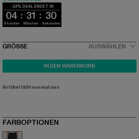
-22% DEAL ENDET IN
04
31
30
Stunden
Minuten
Sekunden
SIZE
GRÖSSE
AUSWÄHLEN
IN DEN WARENKORB
Artikel fällt normal aus
FARBOPTIONEN