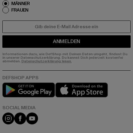
MÄNNER
FRAUEN
E-MAIL
ANMELDEN
Informationen dazu, wie DefShop mit Deinen Daten umgeht, findest Du
in unserer Datenschutzerklärung. Du kannst Dich jederzeit kostenfei
abmelden.
Datenschutzerklärung lesen.
Play market
App store
Instagram
Facebook
YouTube