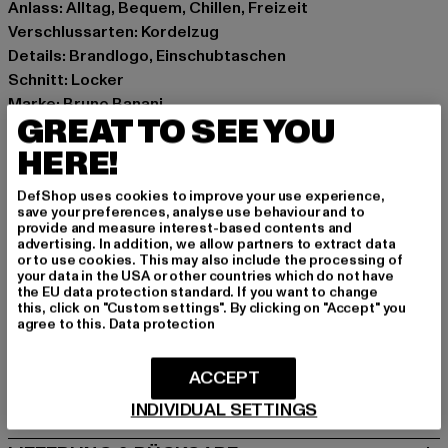
Anlass: Alltag, Bequem, Chillen, Freizeit
Verschlussarten: Kordelzug
Details: Brandlogo, Einschubtaschen
Schnitt: Locker
Marke: Bruno Banani
GREAT TO SEE YOU
Kat.: Track Pants
Farbe: schwarz
HERE!
Hersteller Farbe: black
DefShop uses cookies to improve your use experience,
Materialzusammensetzung: 100% Polyester
save your preferences, analyse use behaviour and to
Art.Nr: BBM126-010-00007
provide and measure interest-based contents and
advertising. In addition, we allow partners to extract data
or to use cookies. This may also include the processing of
Hersteller: Noctane |
Nando@noctane-distributions.com
your data in the USA or other countries which do not have
the EU data protection standard. If you want to change
Am Hof 41683 | 1100 Vienna | AT
this, click on "Custom settings". By clicking on "Accept" you
agree to this.
Data protection
GRÖSSE & PASSFORM
ACCEPT
PFLEGEHINWEISE
INDIVIDUAL SETTINGS