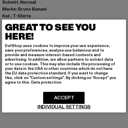
Schnitt: Normal
Marke: Bruno Banani
Kat.: T-Shirts
Farbe: türkis
GREAT TO SEE YOU
Hersteller Farbe: turquoise
HERE!
Materialzusammensetzung: 100% Baumwolle
Art.Nr: BBM126-001-00217
DefShop uses cookies to improve your use experience,
save your preferences, analyse use behaviour and to
provide and measure interest-based contents and
Hersteller: Noctane |
Nando@noctane-distributions.com
advertising. In addition, we allow partners to extract data
Am Hof 41683 | 1100 Vienna | AT
or to use cookies. This may also include the processing of
your data in the USA or other countries which do not have
the EU data protection standard. If you want to change
this, click on "Custom settings". By clicking on "Accept" you
agree to this.
Data protection
GRÖSSE & PASSFORM
PFLEGEHINWEISE
ACCEPT
INDIVIDUAL SETTINGS
LIEFERUNG & RÜCKGABE