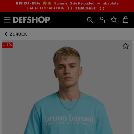
BIS ZU -65%
😲💥 Summer Sale Reloaded — absolute
Zum
Zum
RABATTESKALATION ❯❯
ZUM SALE
❮❮
Inhalt
Fußzeile
springen
springen
ZURÜCK
-11%