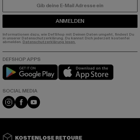
E-MAIL
ANMELDEN
Informationen dazu, wie DefShop mit Deinen Daten umgeht, findest Du
in unserer Datenschutzerklärung. Du kannst Dich jederzeit kostenfei
abmelden.
Datenschutzerklärung lesen.
Play market
App store
Instagram
Facebook
YouTube
KOSTENLOSE RETOURE