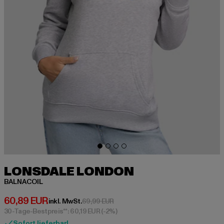
LONSDALE LONDON
BALNACOIL
Derzeitiger Preis: 60,89 EUR
60,89 EUR
Aktionspreis: 69,99 EUR
inkl. MwSt.
69,99 EUR
30-Tage-Bestpreis**: 60,19 EUR
(-2%)
Sofort lieferbar!