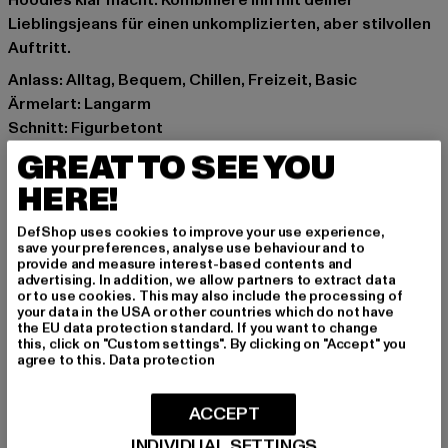
Hoodies klar macht. Kombiniere ihn mit deiner
Lieblingsjeans für einen unkomplizierten, aber stilvollen
Auftritt.
Anlass: Alltag, Bequem, Chillen, Freizeit, Basic
Ärmelart: Langarm
Schnitt: Figurbetont
Marke: Lonsdale London
GREAT TO SEE YOU
Kat.: Sweat & Fleece - Hoodies
HERE!
Farbe: grau, blau
Hersteller Farbe: marl grey light/pastel blue
DefShop uses cookies to improve your use experience,
Materialzusammensetzung: 80% Baumwolle, 20%
save your preferences, analyse use behaviour and to
provide and measure interest-based contents and
Polyester
advertising. In addition, we allow partners to extract data
Art.Nr: 117263-21828
or to use cookies. This may also include the processing of
your data in the USA or other countries which do not have
the EU data protection standard. If you want to change
Hersteller: Punch GmbH |
info@punch-gmbh.de
this, click on "Custom settings". By clicking on "Accept" you
agree to this.
Data protection
Im Taubental 15a | 41468 Neuss | DE
ACCEPT
GRÖSSE & PASSFORM
INDIVIDUAL SETTINGS