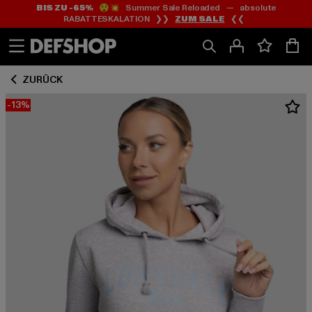
BIS ZU -65%
😲💥 Summer Sale Reloaded — absolute
Zum
Zum
RABATTESKALATION ❯❯
ZUM SALE
❮❮
Inhalt
Fußzeile
springen
springen
ZURÜCK
-13%