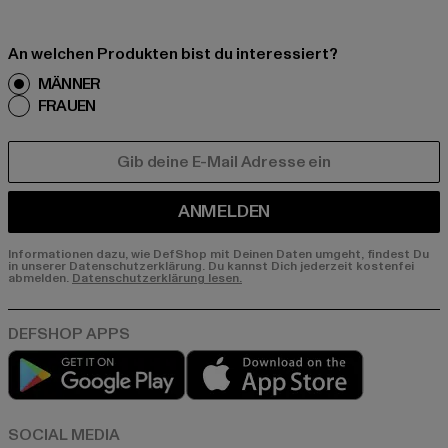
An welchen Produkten bist du interessiert?
MÄNNER
FRAUEN
E-MAIL
ANMELDEN
Informationen dazu, wie DefShop mit Deinen Daten umgeht, findest Du
in unserer Datenschutzerklärung. Du kannst Dich jederzeit kostenfei
abmelden.
Datenschutzerklärung lesen.
Play market
App store