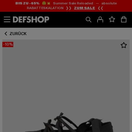
BIS ZU -65%
😲💥 Summer Sale Reloaded — absolute
Zum
Zum
RABATTESKALATION ❯❯
ZUM SALE
❮❮
Inhalt
Fußzeile
springen
springen
ZURÜCK
-10%