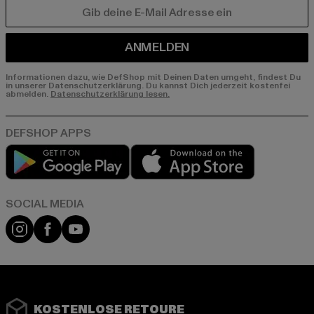
E-MAIL
ANMELDEN
Informationen dazu, wie DefShop mit Deinen Daten umgeht, findest Du
in unserer Datenschutzerklärung. Du kannst Dich jederzeit kostenfei
abmelden.
Datenschutzerklärung lesen.
Play market
App store
Instagram
Facebook
YouTube
KOSTENLOSE RETOURE