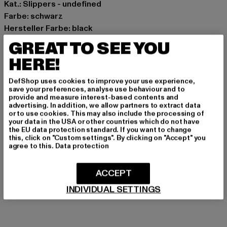
Kat.: Slippers - undefined
Farbe: schwarz
Hersteller Farbe: black
Obermaterial: sonstiges Material
GREAT TO SEE YOU
Innenfutter: sonstiges Material
HERE!
Art.Nr: 1620054-00007
DefShop uses cookies to improve your use experience,
Hersteller: Buffalo Boots GmbH |
service-de@buffalo-
save your preferences, analyse use behaviour and to
provide and measure interest-based contents and
boots.com
advertising. In addition, we allow partners to extract data
Schanzenstraße 41 | 51063 Köln | DE
or to use cookies. This may also include the processing of
your data in the USA or other countries which do not have
the EU data protection standard. If you want to change
this, click on "Custom settings". By clicking on "Accept" you
agree to this.
Data protection
GRÖSSE & PASSFORM
PFLEGEHINWEISE
ACCEPT
INDIVIDUAL SETTINGS
LIEFERUNG & RÜCKGABE