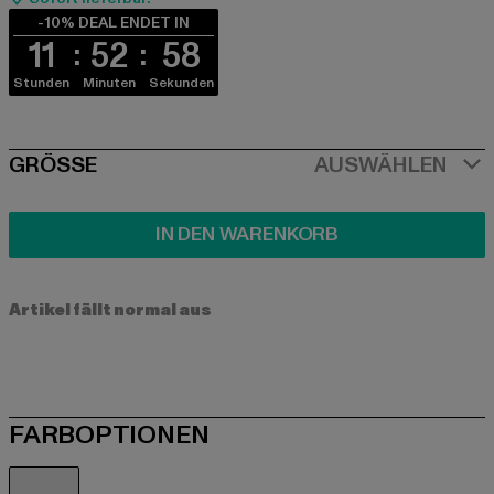
-10% DEAL ENDET IN
11
52
58
Stunden
Minuten
Sekunden
SIZE
GRÖSSE
AUSWÄHLEN
IN DEN WARENKORB
Artikel fällt normal aus
FARBOPTIONEN