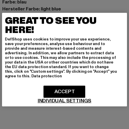
Farbe: blau
Hersteller Farbe: light blue
Materialzusammensetzung: 95% Baumwolle, 5%
GREAT TO SEE YOU
Elasthan
HERE!
Art.Nr: BBBB-1P-01851
DefShop uses cookies to improve your use experience,
Hersteller: Pockies B.V. |
support@pockies.com
save your preferences, analyse use behaviour and to
provide and measure interest-based contents and
Van Boetzelaerstraat 49 | 1051 Amsterdam | NL
advertising. In addition, we allow partners to extract data
or to use cookies. This may also include the processing of
your data in the USA or other countries which do not have
the EU data protection standard. If you want to change
GRÖSSE & PASSFORM
this, click on "Custom settings". By clicking on "Accept" you
agree to this.
Data protection
PFLEGEHINWEISE
ACCEPT
LIEFERUNG & RÜCKGABE
INDIVIDUAL SETTINGS