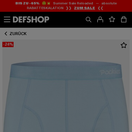
BIS ZU -65%
😲💥 Summer Sale Reloaded — absolute
Zum
Zum
RABATTESKALATION ❯❯
ZUM SALE
❮❮
Inhalt
Fußzeile
springen
springen
ZURÜCK
-24%