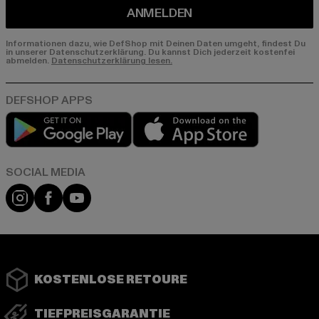
ANMELDEN
Informationen dazu, wie DefShop mit Deinen Daten umgeht, findest Du
in unserer Datenschutzerklärung. Du kannst Dich jederzeit kostenfei
abmelden.
Datenschutzerklärung lesen.
Play market
App store
Instagram
Facebook
YouTube
KOSTENLOSE RETOURE
TIEFPREISGARANTIE