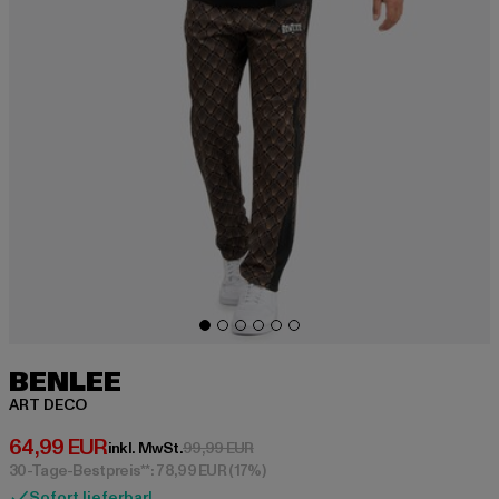
BENLEE
ART DECO
Derzeitiger Preis: 64,99 EUR
64,99 EUR
Aktionspreis: 99,99 EUR
inkl. MwSt.
99,99 EUR
30-Tage-Bestpreis**: 78,99 EUR
(17%)
Sofort lieferbar!