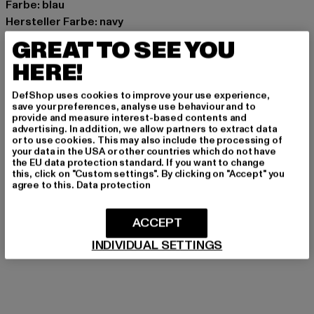
Farbe: blau
Hersteller Farbe: navy
Materialzusammensetzung: 95% Baumwolle, 5%
GREAT TO SEE YOU
Elasthan
HERE!
Art.Nr: 1P-ABB-00155
DefShop uses cookies to improve your use experience,
Hersteller: Pockies B.V. |
support@pockies.com
save your preferences, analyse use behaviour and to
provide and measure interest-based contents and
Van Boetzelaerstraat 49 | 1051 Amsterdam | NL
advertising. In addition, we allow partners to extract data
or to use cookies. This may also include the processing of
your data in the USA or other countries which do not have
the EU data protection standard. If you want to change
GRÖSSE & PASSFORM
this, click on "Custom settings". By clicking on "Accept" you
agree to this.
Data protection
PFLEGEHINWEISE
ACCEPT
LIEFERUNG & RÜCKGABE
INDIVIDUAL SETTINGS