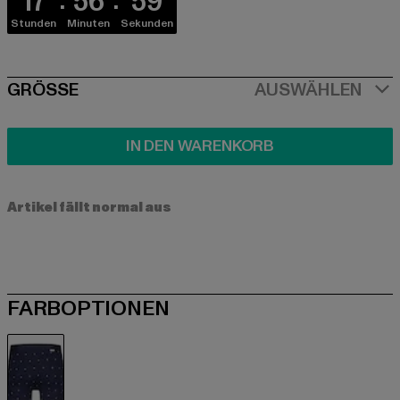
17
56
59
Stunden
Minuten
Sekunden
SIZE
GRÖSSE
AUSWÄHLEN
IN DEN WARENKORB
Artikel fällt normal aus
FARBOPTIONEN