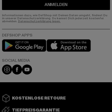
ANMELDEN
Informationen dazu, wie DefShop mit Deinen Daten umgeht, findest Du
in unserer Datenschutzerklärung. Du kannst Dich jederzeit kostenfei
abmelden.
Datenschutzerklärung lesen.
Play market
App store
Instagram
Facebook
YouTube
KOSTENLOSE RETOURE
TIEFPREISGARANTIE