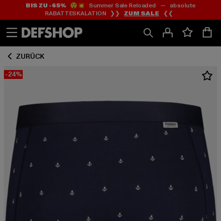
BIS ZU -65%
😲💥 Summer Sale Reloaded — absolute
Zum
Zum
RABATTESKALATION ❯❯
ZUM SALE
❮❮
Inhalt
Fußzeile
springen
springen
ZURÜCK
-24%