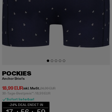
POCKIES
Anchor Briefs
Derzeitiger Preis: 18,99 EUR
18,99 EUR
Aktionspreis: 24,99 EUR
inkl. MwSt.
24,99 EUR
30-Tage-Bestpreis**: 18,99 EUR
Sofort lieferbar!
-24% DEAL ENDET IN