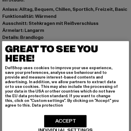
Anlass: Alltag, Bequem, Chillen, Sportlich, Freizeit, Basic
Funktionalität: Wärmend
Ausschnitt: Stehkragen mit Reißverschluss
Ärmelart: Langarm
Details: Brandlogo
Schnitt: Figurbetont
GREAT TO SEE YOU
Marke: aimn
HERE!
Kat.: Sweaters
Farbe: schwarz
DefShop uses cookies to improve your use experience,
Hersteller Farbe: black
save your preferences, analyse use behaviour and to
provide and measure interest-based contents and
Materialzusammensetzung: 44% Wolle, 29% Modal, 25%
advertising. In addition, we allow partners to extract data
Nylon, 2% Elasthan
or to use cookies. This may also include the processing of
your data in the USA or other countries which do not have
Art.Nr: 61270007-00007
the EU data protection standard. If you want to change
this, click on "Custom settings". By clicking on "Accept" you
agree to this.
Data protection
Hersteller: Urban Styles Agency GmbH & Co. KG |
agentur@urbanstylesagency.com
ACCEPT
Schanzenstraße 41 | 51063 Köln | DE
INDIVIDUAL SETTINGS