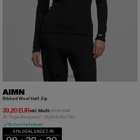
AIMN
Ribbed Wool Half Zip
Derzeitiger Preis: 39,20 EUR
39,20 EUR
Aktionspreis: 79,99 EUR
inkl. MwSt.
79,99 EUR
30-Tage-Bestpreis**: 36,80 EUR
(-7%)
Sofort lieferbar!
-51% DEAL ENDET IN