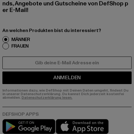
nds, Angebote und Gutscheine von DefShop p
er E-Mail!
An welchen Produkten bist du interessiert?
MÄNNER
FRAUEN
E-MAIL
ANMELDEN
Informationen dazu, wie DefShop mit Deinen Daten umgeht, findest Du
in unserer Datenschutzerklärung. Du kannst Dich jederzeit kostenfei
abmelden.
Datenschutzerklärung lesen.
Play market
App store