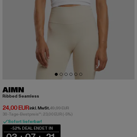
AIMN
Ribbed Seamless
Derzeitiger Preis: 24,00 EUR
24,00 EUR
Aktionspreis: 49,99 EUR
inkl. MwSt.
49,99 EUR
30-Tage-Bestpreis**: 23,00 EUR
(-5%)
Sofort lieferbar!
-52% DEAL ENDET IN