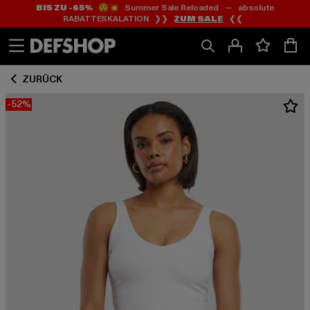
BIS ZU -65%
😲💥 Summer Sale Reloaded — absolute
Zum
Zum
RABATTESKALATION ❯❯
ZUM SALE
❮❮
Inhalt
Fußzeile
springen
springen
ZURÜCK
-52%