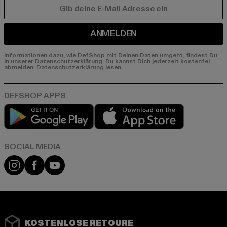
E-MAIL
ANMELDEN
Informationen dazu, wie DefShop mit Deinen Daten umgeht, findest Du
in unserer Datenschutzerklärung. Du kannst Dich jederzeit kostenfei
abmelden.
Datenschutzerklärung lesen.
Play market
App store
Instagram
Facebook
YouTube
KOSTENLOSE RETOURE