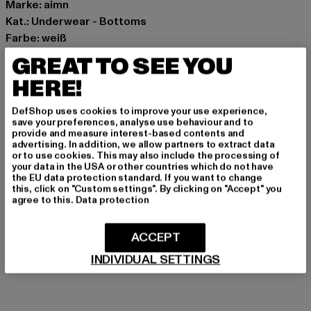
Marke: aimn
Kat.: Underwear - Bottoms
Farbe: weiß
Hersteller Farbe: white
GREAT TO SEE YOU
Materialzusammensetzung: 92% Polyester, 8% Elasthan
HERE!
Art.Nr: 61900004-00220
DefShop uses cookies to improve your use experience,
Hersteller: Urban Styles Agency GmbH & Co. KG |
save your preferences, analyse use behaviour and to
provide and measure interest-based contents and
agentur@urbanstylesagency.com
advertising. In addition, we allow partners to extract data
Schanzenstraße 41 | 51063 Köln | DE
or to use cookies. This may also include the processing of
your data in the USA or other countries which do not have
the EU data protection standard. If you want to change
this, click on "Custom settings". By clicking on "Accept" you
GRÖSSE & PASSFORM
agree to this.
Data protection
PFLEGEHINWEISE
ACCEPT
INDIVIDUAL SETTINGS
LIEFERUNG & RÜCKGABE